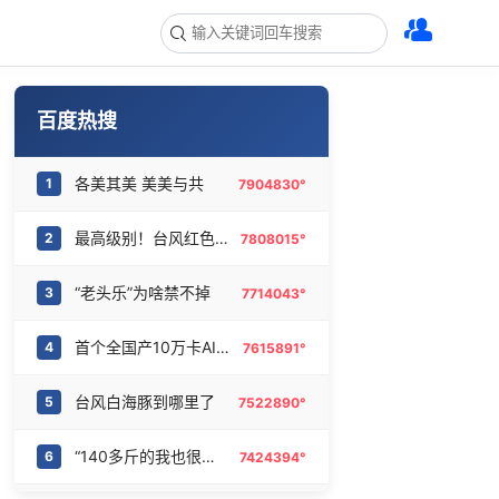
百度热搜
各美其美 美美与共
1
7904830°
最高级别！台风红色预警
2
7808015°
“老头乐”为啥禁不掉
3
7714043°
首个全国产10万卡AI超集群投用
4
7615891°
台风白海豚到哪里了
5
7522890°
“140多斤的我也很难静止站立”
6
7424394°