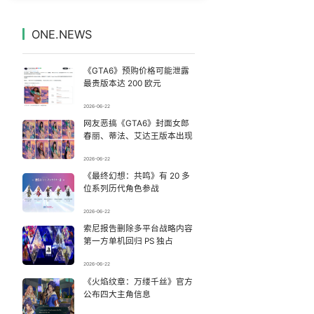
年仅23岁 夏士远空降时坠地牺牲
7
7332329°
ONE.NEWS
台风白海豚将于今日傍晚前后登陆
8
7238979°
《GTA6》预购价格可能泄露
以军士兵把枪口对准中国记者
9
7135656°
最贵版本达 200 欧元
2026-06-22
台风将至 中国第1高楼阻尼器摆动明显
10
7045624°
网友恶搞《GTA6》封面女郎
春丽、蒂法、艾达王版本出现
青岛大嫚的海蛎子唱腔把胖超带跑偏了
11
6952887°
2026-06-22
《最终幻想：共鸣》有 20 多
跟风评论随意脑补？杜绝二次造谣
12
6847683°
位系列历代角色参战
上海有出现龙卷潜势
13
2026-06-22
6759372°
索尼报告删除多平台战略内容
第一方单机回归 PS 独占
儿子去世老人要查孙子血缘儿媳拒绝
14
6656401°
2026-06-22
上半年国内手机销量榜
《火焰纹章：万缕千丝》官方
15
6566993°
公布四大主角信息