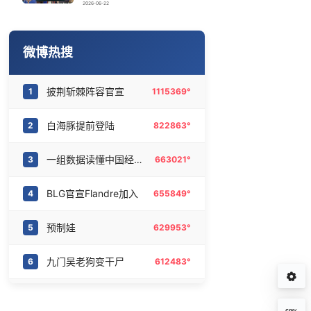
《披荆斩棘2026》阵容官宣
16
6463566°
2026-06-22
白海豚将给京津冀带来大暴雨
17
6371429°
微博热搜
中国要画一个2.7万公里外环
18
6282298°
披荆斩棘阵容官宣
1
1115369°
日本火山喷发 天空瞬间一片漆黑
19
6185531°
白海豚提前登陆
2
822863°
《龙餐馆》 冲奖
20
6086878°
一组数据读懂中国经济底气
3
663021°
BLG官宣Flandre加入
4
655849°
预制娃
5
629953°
九门吴老狗变干尸
6
612483°
白海豚最大可能登陆地点
7
594066°