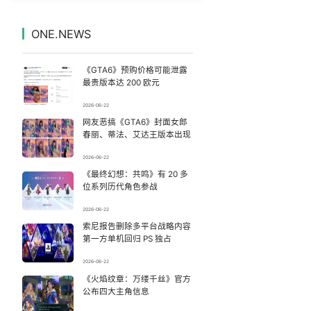
美国AI开始攻击真人了
7
7334303°
ONE.NEWS
名创优品一次性内裤 颜面尽失
8
7236343°
《GTA6》预购价格可能泄露
搬家报价570元 要5060元才肯上楼
9
7139310°
最贵版本达 200 欧元
2026-06-22
新疆女孩在天津偶遇支教老师哭红眼
10
7040288°
网友恶搞《GTA6》封面女郎
春丽、蒂法、艾达王版本出现
女主硬加吻戏短剧已下架
11
6944459°
2026-06-22
《最终幻想：共鸣》有 20 多
网络谣言的3种典型“伪装套路”
12
6856806°
位系列历代角色参战
这种水别再喝了 已被列为2A类致癌物
13
2026-06-22
6752337°
索尼报告删除多平台战略内容
第一方单机回归 PS 独占
教练失手女子被踏板砸中：当场砸出血
14
6662887°
2026-06-22
暴雨致棺材厂14副棺材被冲走
《火焰纹章：万缕千丝》官方
15
6563349°
公布四大主角信息