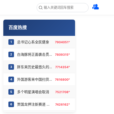
百度热搜
总书记心系全民健身
1
7904051°
白海豚将正面袭击贯穿浙江
2
7809315°
胖东来历史最悠久的门店之一将闭店
3
7714354°
外国游客来中国扫货新特产
4
7616800°
多个明星演唱会取消
5
7521708°
贾国龙押注新赛道 开业3小时售罄
6
7426162°