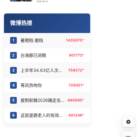
台风白海豚闭眼意味着什么
16
6467956°
2026-06-22
强台风靠近 浙江沿海掀起15米巨浪
17
6372302°
微博热搜
因定位纠纷男子将外卖员砍成植物人
18
6287073°
暑期档 撤档
1
1435075°
丁俊晖vs吉尔伯特
19
6187496°
白海豚已闭眼
2
901773°
傅园慧“洪荒之力”十年了
20
6084674°
上半年34.63亿人次出游
3
758572°
等风热吻你
4
729451°
披荆斩棘2026确定名单
5
660585°
这就是跟老人的有效沟通
6
401246°
泰山专治嘴硬花红给你底气
7
398517°