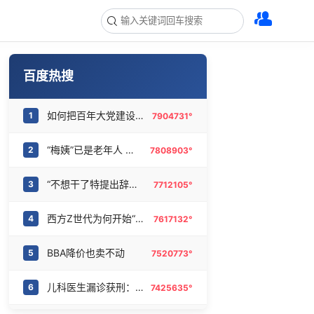
百度热搜
如何把百年大党建设得更加坚强有力
1
7904731°
“梅姨”已是老年人 死刑或适用受限
2
7808903°
“不想干了特提出辞职” 南大回应
3
7712105°
西方Z世代为何开始“粉”中国
4
7617132°
BBA降价也卖不动
5
7520773°
儿科医生漏诊获刑：我认错但不能认罪
6
7425635°