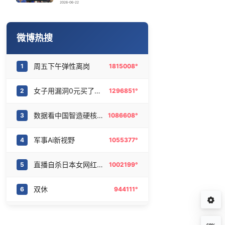
婚外胚胎案父亲已10个月没见过女儿
16
6469262°
2026-06-22
2人冒充保安看演唱会被罚
17
6382991°
微博热搜
小车被劝退23秒后塌方
18
6279788°
周五下午弹性离岗
1
1815008°
地铁被爆改成商场B1层
19
6179453°
女子用漏洞0元买了3千台电器
2
1296851°
“银行午休1.5小时”留个窗口行不行
20
6095873°
数据看中国智造硬核实力
3
1086608°
军事Ai新视野
4
1055377°
直播自杀日本女网红已身亡
5
1002199°
双休
6
944111°
白鹿回应开到荼蘼剧本
7
805776°