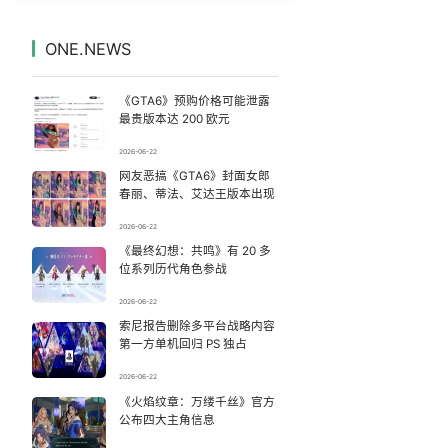
死刑改死缓当事人：已付出沉重代价
7
7330090°
ONE.NEWS
DeepSeek API即将大幅涨价
8
7233629°
《GTA6》预购价格可能泄露
婚外胚胎案妻子得知胚胎销毁双手颤抖
9
7143039°
最贵版本达 200 欧元
2026-06-22
田曦薇连续第16部“铁刘海”剧
10
7042827°
网友恶搞《GTA6》封面女郎
春丽、蒂法、艾达王版本出现
曝张一鸣下死命令：不依赖AI蒸馏技术
11
6944072°
2026-06-22
《最终幻想：共鸣》有 20 多
事关医保 这些谣言千万别信
12
6856285°
位系列历代角色参战
78岁奶奶每天梳头百次发量超年轻人
13
2026-06-22
6758807°
索尼报告删除多平台战略内容
第一方单机回归 PS 独占
空调发明出来竟然不是为了给人降温
14
6659007°
2026-06-22
美国退回1000亿美元关税
《火焰纹章：万缕千丝》官方
15
6573404°
公布四大主角信息