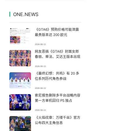
多个明星演唱会取消
7
7328150°
ONE.NEWS
汪海林回应被举报偷逃税
8
7235106°
《GTA6》预购价格可能泄露
女主硬加吻戏短剧已下架
9
7135531°
最贵版本达 200 欧元
2026-06-22
教练失手女子被踏板砸中：当场砸出血
10
7044125°
网友恶搞《GTA6》封面女郎
春丽、蒂法、艾达王版本出现
戚薇谈把脸交给AI
11
6944080°
2026-06-22
《最终幻想：共鸣》有 20 多
这些燃气使用“偏方”千万别信
12
6858356°
位系列历代角色参战
14岁男孩因家长放纵确诊糖尿病
13
2026-06-22
6760621°
索尼报告删除多平台战略内容
第一方单机回归 PS 独占
名创优品一次性内裤 颜面尽失
14
6663021°
2026-06-22
峰哥 汪海林
《火焰纹章：万缕千丝》官方
15
6566458°
公布四大主角信息