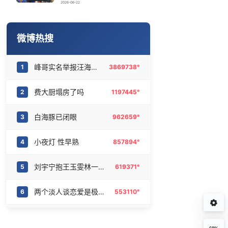
胖东来历史最悠久的门店之一将闭店
16
6475141°
2026-06-22
沈腾到国外先把毛裤脱了
17
6378213°
微博热搜
儿子陪躺平老爹体验外卖员火了
18
6285845°
峰哥实名举报汪海林偷税漏税
1
3869738°
丁俊晖1-6惨败吉尔伯特
19
6180851°
费大厨塌房了吗
2
1197445°
网传《披荆斩棘2026》名单
20
6081549°
白海豚已闭眼
3
962659°
小夜灯 性早熟
4
857894°
刘宇宁抱王玉雯林一的区别
5
619371°
两个淡人谈恋爱是极其美味的
6
553110°
鞠婧祎凸凸棉品牌全球代言人
7
548727°