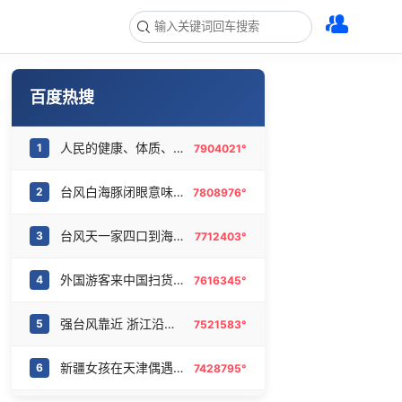
百度热搜
人民的健康、体质、幸福一脉相承
1
7904021°
台风白海豚闭眼意味着什么
2
7808976°
台风天一家四口到海边 男孩被浪卷走
3
7712403°
外国游客来中国扫货新特产
4
7616345°
强台风靠近 浙江沿海掀起15米巨浪
5
7521583°
新疆女孩在天津偶遇支教老师哭红眼
6
7428795°