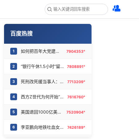
百度热搜
如何把百年大党建设得更加坚强有力
1
7904353°
“银行午休1.5小时”留个窗口行不行
2
7808891°
死刑改死缓当事人：已付出沉重代价
3
7713209°
西方Z世代为何开始“粉”中国
4
7616760°
美国退回1000亿美元关税
5
7520904°
李亚鹏向地铁吐血女孩捐99999元
6
7426189°