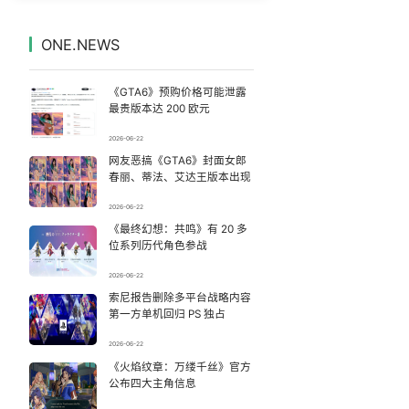
骗走200万元后男子躲进深山13年
7
7330786°
ONE.NEWS
董路致歉：泰国10岁黑人父母是伪造的
8
7238422°
《GTA6》预购价格可能泄露
广东或将迎来“空调外机”
9
7139625°
最贵版本达 200 欧元
2026-06-22
DeepSeek API即将大幅涨价
10
7046446°
网友恶搞《GTA6》封面女郎
春丽、蒂法、艾达王版本出现
被错换37年女子起诉医院：本不需辍学
11
6953100°
2026-06-22
《最终幻想：共鸣》有 20 多
新疆疏附县发生8.5级地震系谣言
12
6857003°
位系列历代角色参战
为鼓励女儿 41岁妈妈考上985研究生
13
2026-06-22
6761899°
索尼报告删除多平台战略内容
第一方单机回归 PS 独占
北京被确认为2029年“世界建筑之都”
14
6662991°
2026-06-22
国际名校扎堆来中国
《火焰纹章：万缕千丝》官方
15
6573479°
公布四大主角信息