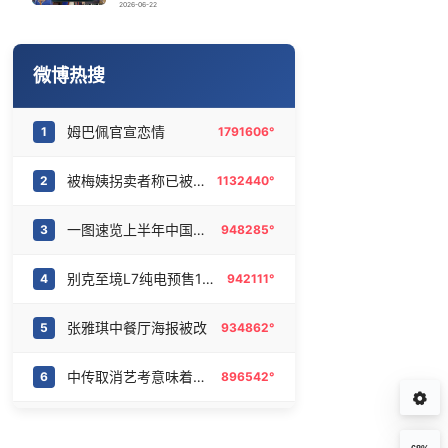
这样喝水的人可能越喝越胖
16
6464626°
2026-06-22
一包瓜子 怎么就上美国制裁清单了
17
6368838°
微博热搜
姆巴佩官宣恋情
18
6285734°
姆巴佩官宣恋情
1
1791606°
汕头市政府被约谈
19
6175038°
被梅姨拐卖者称已被养父母删除
2
1132440°
小学门口“一根棍”长椅怎么就火了
20
6084613°
一图速览上半年中国经济亮点
3
948285°
别克至境L7纯电预售16.99万起
4
942111°
张雅琪中餐厅海报被改
5
934862°
中传取消艺考意味着什么
6
896542°
心疼杨汝晴
7
880198°