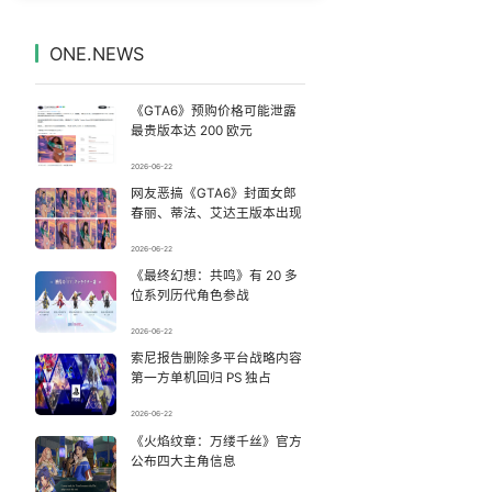
新冠病毒检出率仍居首位但上升趋缓
7
7330189°
ONE.NEWS
越来越多高分考生放弃985选警校
8
7238900°
《GTA6》预购价格可能泄露
泰国校园枪击案死亡人数升至7人
9
7138546°
最贵版本达 200 欧元
2026-06-22
台风白海豚堪称“卷王”
10
7044658°
网友恶搞《GTA6》封面女郎
春丽、蒂法、艾达王版本出现
玲花累到不停喝水 曾毅闲到玩猜拳
11
6952093°
2026-06-22
《最终幻想：共鸣》有 20 多
“空调24小时开着更省电”不实
12
6855780°
位系列历代角色参战
实拍四川宜宾地震：网友称睡觉被摇醒
13
2026-06-22
6752563°
索尼报告删除多平台战略内容
第一方单机回归 PS 独占
27岁女子成组织卖淫集团主犯被通缉
14
6665054°
2026-06-22
为何年轻人不愿学医了
《火焰纹章：万缕千丝》官方
15
6558928°
公布四大主角信息