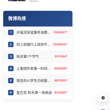
今日立秋
16
6463129°
2026-06-22
男子杀人后逃进深山21年活得像野人
17
6367203°
微博热搜
汗多汗少哪个更健康
18
6275502°
泸溪河牙冠事件消费者已致歉
1
1393621°
“不建议大家买深色蛋糕”
19
6190692°
你上班银行上班你午休银行午休
2
1059830°
商家称1小时被20条差评后门店倒闭
20
6090654°
秋天第1个节气
3
931544°
上美团外卖第一时间喝到秋奶
4
880009°
现在的小学生已经是庞然大物了
5
867920°
星巴克 秋天第一场商战
6
855885°
于适 平儿都长这么大了
7
733916°