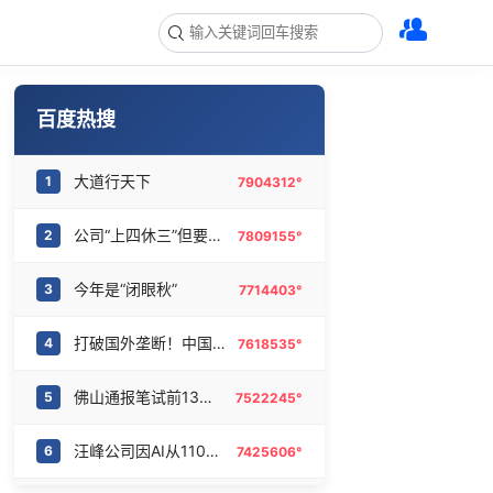
百度热搜
大道行天下
1
7904312°
公司“上四休三”但要降薪1000元
2
7809155°
今年是“闭眼秋”
3
7714403°
打破国外垄断！中国重磅科技集中上新
4
7618535°
佛山通报笔试前13被淘汰后5名进体检
5
7522245°
汪峰公司因AI从1100人减到400人
6
7425606°