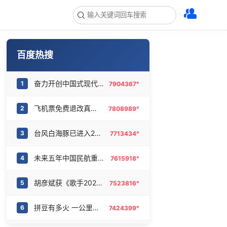
百度热搜
奋力开创中国式现代化建设新局面
1
7904367°
飞机票免费退改真的来了
2
7808989°
台风白海豚已进入24小时警戒线
3
7713434°
未来五年中国民航重磅规划出炉
4
7615918°
胡彦斌获《歌手2026》歌王
5
7523816°
拼豆有多火 一公里内能有40家店
6
7424399°