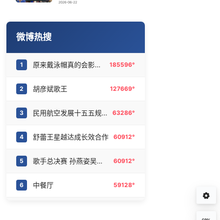
深圳一社区居民出行难 两部门回应
16
6471061°
2026-06-22
商家称1小时被20条差评后门店倒闭
17
6375029°
微博热搜
欧阳娜娜窦靖童好搭
18
6280489°
原来戴泳帽真的会影响颜值
1
185596°
吴碧霞 降维打击
19
6178187°
胡彦斌歌王
2
127669°
四川宜宾市高县4.9级地震致1人死亡
20
6091248°
民用航空发展十五五规划
3
63286°
舒蕾王星越达成长效合作
4
60912°
歌手总决赛 孙燕姿吴青峰太伟大了
5
60912°
中餐厅
6
59128°
看完鸟类正脸秒懂证件照
7
55962°