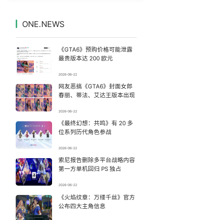
河南濮阳一女子趁店内无人拿走手机
7
7328877°
ONE.NEWS
《去你的岛》 观众哭崩
8
7233729°
《GTA6》预购价格可能泄露
北京多站点小时雨量下到全国第一
9
7140042°
最贵版本达 200 欧元
2026-06-22
百花奖开幕式 刘浩存独舞
10
7045580°
网友恶搞《GTA6》封面女郎
春丽、蒂法、艾达王版本出现
被深圳街头大爷吹奏谋生戳中了
11
6946123°
2026-06-22
《最终幻想：共鸣》有 20 多
“新疆阿勒泰八月能滑雪”不实
12
6857095°
位系列历代角色参战
美股存储板块集体大跌
13
2026-06-22
6757427°
索尼报告删除多平台战略内容
第一方单机回归 PS 独占
中国要用5万亿织一张网
14
6666349°
2026-06-22
U17国足点球大战淘汰河床晋级决赛
《火焰纹章：万缕千丝》官方
15
6564430°
公布四大主角信息