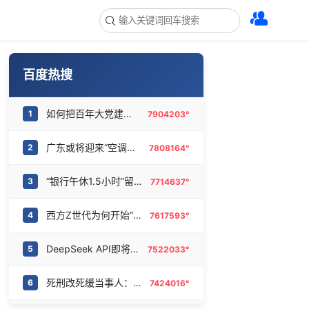
百度热搜
如何把百年大党建设得更加坚强有力
1
7904203°
广东或将迎来“空调外机”
2
7808164°
“银行午休1.5小时”留个窗口行不行
3
7714637°
西方Z世代为何开始“粉”中国
4
7617593°
DeepSeek API即将大幅涨价
5
7522033°
死刑改死缓当事人：已付出沉重代价
6
7424016°