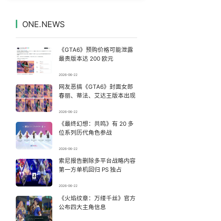
美国退回1000亿美元关税
7
7328793°
ONE.NEWS
骗走200万元后男子躲进深山13年
8
7233437°
《GTA6》预购价格可能泄露
被错换37年女子起诉医院：本不需辍学
9
7138645°
最贵版本达 200 欧元
2026-06-22
李亚鹏向地铁吐血女孩捐99999元
10
7042195°
网友恶搞《GTA6》封面女郎
春丽、蒂法、艾达王版本出现
为鼓励女儿 41岁妈妈考上985研究生
11
6944421°
2026-06-22
《最终幻想：共鸣》有 20 多
新疆疏附县发生8.5级地震系谣言
12
6849760°
位系列历代角色参战
这样喝水的人可能越喝越胖
13
2026-06-22
6763166°
索尼报告删除多平台战略内容
第一方单机回归 PS 独占
一包瓜子 怎么就上美国制裁清单了
14
6667370°
2026-06-22
国际名校扎堆来中国
《火焰纹章：万缕千丝》官方
15
6565625°
公布四大主角信息