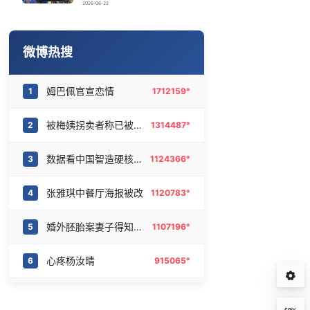
北京被确认为2029年“世界建筑之都”
16
6463649°
2026-06-22
董路致歉：泰国10岁黑人父母是伪造的
17
6367514°
微博热搜
姆巴佩官宣恋情
18
6274319°
姆巴佩官宣恋情
1
1712159°
汕头市政府被约谈
19
6186221°
被梅姨拐卖者称已被养父母删除
2
1314487°
小学门口“一根棍”长椅怎么就火了
20
6095765°
数据看中国智造硬核实力
3
1124366°
张雅琪中餐厅海报被改
4
1120783°
婚外胚胎案妻子得知胚胎销毁双手颤抖
5
1107196°
心疼杨汝晴
6
915065°
姆巴佩新女友是西班牙顶流女星
7
850671°