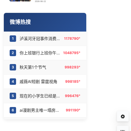
今日立秋
16
6471596°
2026-06-22
汗多汗少哪个更健康
17
6380003°
微博热搜
佛山通报笔试前13被淘汰后5名进体检
18
6284713°
泸溪河牙冠事件消费者已致歉
1
1178790°
汪峰阻止14岁女儿买大牌
19
6192451°
你上班银行上班你午休银行午休
2
1048795°
上海一处露营基地爆火 村民苦不堪言
20
6094495°
秋天第1个节气
3
998293°
戚薇AI短剧 雷霆视角
4
998185°
现在的小学生已经是庞然大物了
5
996476°
ai漫剧男主唯一塌房方式被找到了
6
991190°
微博文化交流之夜泰国站全阵容
7
969521°