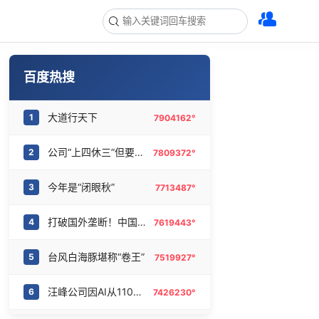
百度热搜
大道行天下
1
7904162°
公司“上四休三”但要降薪1000元
2
7809372°
今年是“闭眼秋”
3
7713487°
打破国外垄断！中国重磅科技集中上新
4
7619443°
台风白海豚堪称“卷王”
5
7519927°
汪峰公司因AI从1100人减到400人
6
7426230°