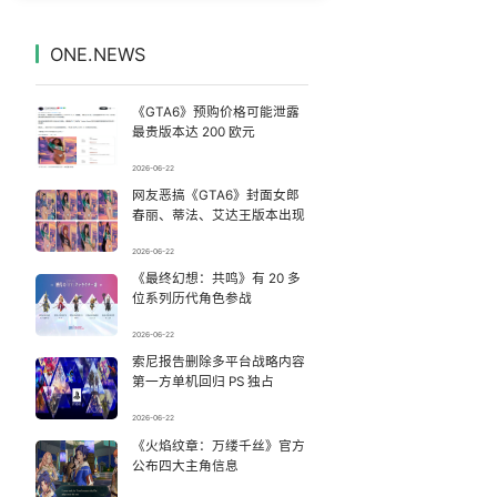
为何年轻人不愿学医了
7
7328093°
ONE.NEWS
山东菏泽一件元青花杯失踪
8
7231700°
《GTA6》预购价格可能泄露
“不建议大家买深色蛋糕”
9
7139879°
最贵版本达 200 欧元
2026-06-22
泰国校园枪击案死亡人数升至7人
10
7045658°
网友恶搞《GTA6》封面女郎
春丽、蒂法、艾达王版本出现
商家称1小时被20条差评后门店倒闭
11
6952146°
2026-06-22
《最终幻想：共鸣》有 20 多
“空调24小时开着更省电”不实
12
6858591°
位系列历代角色参战
玲花累到不停喝水 曾毅闲到玩猜拳
13
2026-06-22
6759572°
索尼报告删除多平台战略内容
第一方单机回归 PS 独占
27岁女子成组织卖淫集团主犯被通缉
14
6665448°
2026-06-22
A股收盘：三大指数均涨超1%
《火焰纹章：万缕千丝》官方
15
6568031°
公布四大主角信息