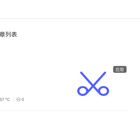
章列表
应用
167 ℃
0