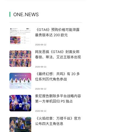
美国AI开始攻击真人了
7
7328990°
ONE.NEWS
搬家报价570元 要5060元才肯上楼
8
7233274°
《GTA6》预购价格可能泄露
名创优品一次性内裤 颜面尽失
9
7138087°
最贵版本达 200 欧元
2026-06-22
新疆女孩在天津偶遇支教老师哭红眼
10
7046314°
网友恶搞《GTA6》封面女郎
春丽、蒂法、艾达王版本出现
女主硬加吻戏短剧已下架
11
6947810°
2026-06-22
《最终幻想：共鸣》有 20 多
网络谣言的3种典型“伪装套路”
12
6855584°
位系列历代角色参战
这种水别再喝了 已被列为2A类致癌物
13
2026-06-22
6756808°
索尼报告删除多平台战略内容
第一方单机回归 PS 独占
因定位纠纷男子将外卖员砍成植物人
14
6665136°
2026-06-22
教练失手女子被踏板砸中：当场砸出血
《火焰纹章：万缕千丝》官方
15
6565681°
公布四大主角信息