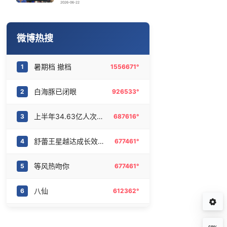
蛋仔派对全国总决赛开幕
16
6466745°
2026-06-22
傅园慧“洪荒之力”十年了
17
6381355°
微博热搜
Kimi K3也失控了
18
6281716°
暑期档 撤档
1
1556671°
丁俊晖vs吉尔伯特
19
6184909°
白海豚已闭眼
2
926533°
暴雨致棺材厂14副棺材被冲走
20
6086248°
上半年34.63亿人次出游
3
687616°
舒蕾王星越达成长效合作
4
677461°
等风热吻你
5
677461°
八仙
6
612362°
两名海警去年南海黄岩岛维权牺牲
7
538201°