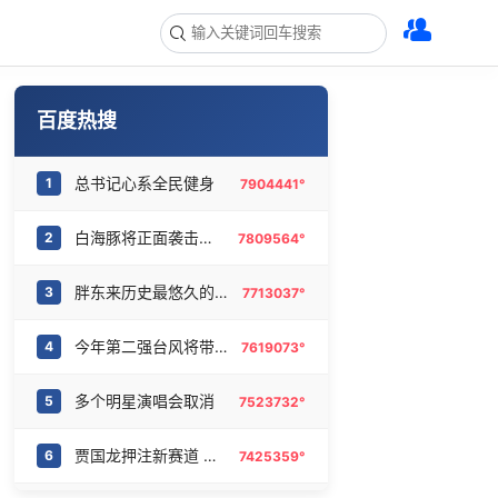
百度热搜
总书记心系全民健身
1
7904441°
白海豚将正面袭击贯穿浙江
2
7809564°
胖东来历史最悠久的门店之一将闭店
3
7713037°
今年第二强台风将带来多大影响
4
7619073°
多个明星演唱会取消
5
7523732°
贾国龙押注新赛道 开业3小时售罄
6
7425359°