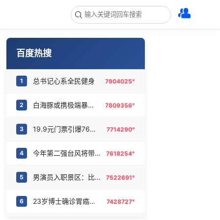
百度热搜
总书记心系全民健身
1
7904025°
白海豚或携极端暴雨重创东部多省市
2
7809356°
19.9元门票引爆76亿消费
3
7714290°
今年第二强台风将带来多大影响
4
7618254°
男演员入职景区：比做演员更有安全感
5
7522691°
23岁博士确诊胃癌晚期：常熬夜压力大
6
7428727°