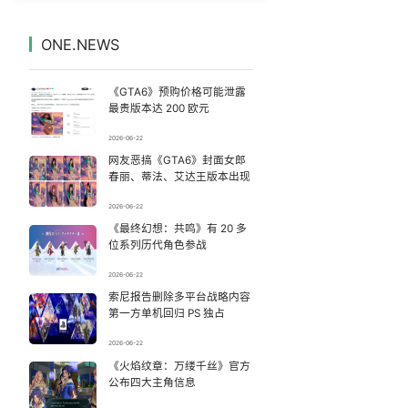
以媒：穆杰塔巴被紧急送医情况危急
7
7329140°
ONE.NEWS
台风白海豚闭眼了
8
7233636°
《GTA6》预购价格可能泄露
张本智和：零封向鹏不意外
9
7142378°
最贵版本达 200 欧元
2026-06-22
女子被狗舔脚确诊三级暴露 医生回应
10
7041836°
网友恶搞《GTA6》封面女郎
春丽、蒂法、艾达王版本出现
李要得一个月涨粉超400万
11
6949879°
2026-06-22
《最终幻想：共鸣》有 20 多
网络谣言的3种典型“伪装套路”
12
6850788°
位系列历代角色参战
女子生下4胞胎被全家“宠上天”
13
2026-06-22
6752201°
索尼报告删除多平台战略内容
第一方单机回归 PS 独占
这个暑假“预制娃”火了
14
6664233°
2026-06-22
Kimi K3也失控了
《火焰纹章：万缕千丝》官方
15
6562510°
公布四大主角信息