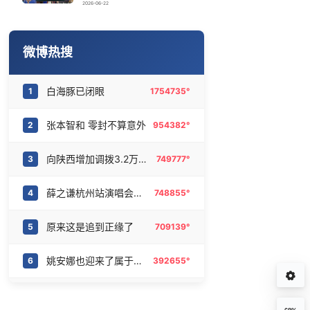
实时追踪台风白海豚
16
6477568°
2026-06-22
微信新功能：你可以“撤回”你的撤回
17
6375149°
微博热搜
36岁男演员成景区NPC后人气爆棚
18
6279108°
白海豚已闭眼
1
1754735°
女子带娃漂流落水 教练员称不敢捞
19
6185205°
张本智和 零封不算意外
2
954382°
2名小孩玩手机低头幅度近乎折叠
20
6087685°
向陕西增加调拨3.2万件救灾物资
3
749777°
薛之谦杭州站演唱会取消
4
748855°
原来这是追到正缘了
5
709139°
姚安娜也迎来了属于她的宣发期
6
392655°
亚马逊广告全流域助力伦敦合伙人
7
355513°