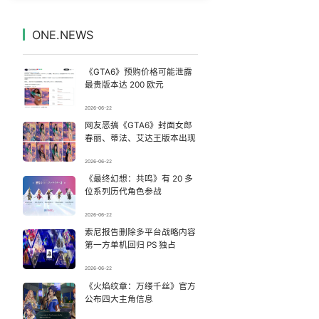
感觉全东北都在等7号
7
7329458°
ONE.NEWS
台风白海豚登陆地点更新
8
7238696°
《GTA6》预购价格可能泄露
宇树科技 打新
9
7143973°
最贵版本达 200 欧元
2026-06-22
中方回应是否在太平洋海底开采稀土
10
7044589°
网友恶搞《GTA6》封面女郎
春丽、蒂法、艾达王版本出现
宇树科技发行价格150.80元/股
11
6944930°
2026-06-22
《最终幻想：共鸣》有 20 多
深圳地面沉降致车辆损坏系谣言
12
6852948°
位系列历代角色参战
63岁关之琳否认与27岁模特恋情
13
2026-06-22
6753101°
索尼报告删除多平台战略内容
第一方单机回归 PS 独占
逃生男子亲述被卖诈骗园区遭遇
14
6666792°
2026-06-22
“中式天庭”AI视频海外爆火
《火焰纹章：万缕千丝》官方
15
6571139°
公布四大主角信息