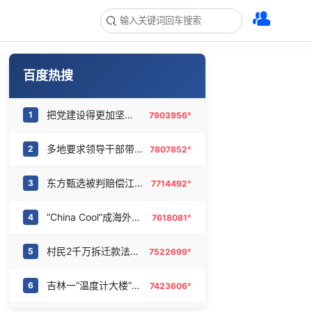
百度热搜
把党建设得更加坚强有力
1
7903956°
多地要求领导干部带头休假
2
7807852°
东方甄选被判赔偿江小白30万元
3
7714492°
“China Cool”成海外热词
4
7618081°
村民2千万拆迁款法院执行后仍拿不到
5
7522699°
吉林一“温度计大楼”读数爆表
6
7423606°