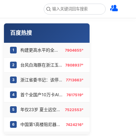
百度热搜
构建更高水平的全民健身公共服务体系
1
7904655°
台风白海豚在浙江玉环沿海登陆
2
7808937°
浙江省委书记：该停下的坚决停下来
3
7713663°
首个全国产10万卡AI超集群投用
4
7617519°
年仅23岁 夏士远空降时坠地牺牲
5
7522553°
中国第1高楼阻尼器摆动明显
6
7424216°