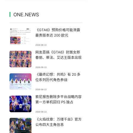
“老头乐”为啥禁不掉
7
7328524°
ONE.NEWS
巨浪拍岸！直击台风白海豚登陆现场
8
7234261°
《GTA6》预购价格可能泄露
儿子去世老人要查孙子血缘儿媳拒绝
9
7142865°
最贵版本达 200 欧元
2026-06-22
13吨消防车被台风吹得左右摇晃
10
7048738°
网友恶搞《GTA6》封面女郎
春丽、蒂法、艾达王版本出现
青岛大嫚的海蛎子唱腔把胖超带跑偏了
11
6952631°
2026-06-22
《最终幻想：共鸣》有 20 多
跟风评论随意脑补？杜绝二次造谣
12
6857829°
位系列历代角色参战
《披荆斩棘2026》阵容官宣
13
2026-06-22
6762756°
索尼报告删除多平台战略内容
第一方单机回归 PS 独占
穿8850元MiuMiu鞋脚被染黑 官方回应
14
6668012°
2026-06-22
浙江玉环一个月两遇台风
《火焰纹章：万缕千丝》官方
15
6563348°
公布四大主角信息