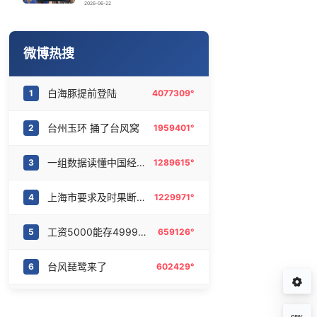
中国籍豪华游艇富商之子在泰国被杀
16
6465094°
2026-06-22
10余省份将出现强风雨 局地特大暴雨
17
6378867°
微博热搜
女子发现前夫婚内与第三者育有两子
18
6272107°
白海豚提前登陆
1
4077309°
16岁女孩连喝多杯奶茶后进ICU
19
6188070°
台州玉环 捅了台风窝
2
1959401°
日本火山喷发 天空瞬间一片漆黑
20
6084067°
一组数据读懂中国经济底气
3
1289615°
上海市要求及时果断停课停工
4
1229971°
工资5000能存4999的吃法
5
659126°
台风琵鹭来了
6
602429°
伯爵熠眼心动
7
598323°