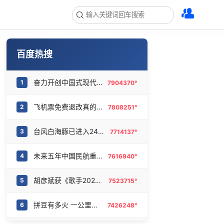
百度热搜
奋力开创中国式现代化建设新局面
1
7904370°
飞机票免费退改真的来了
2
7808251°
台风白海豚已进入24小时警戒线
3
7714137°
未来五年中国民航重磅规划出炉
4
7616940°
胡彦斌获《歌手2026》歌王
5
7523715°
拼豆有多火 一公里内能有40家店
6
7426248°