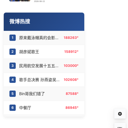
U17国足点球大战淘汰河床晋级决赛
16
6467016°
2026-06-22
商家称1小时被20条差评后门店倒闭
17
6371698°
微博热搜
欧阳娜娜窦靖童好搭
18
6277966°
原来戴泳帽真的会影响颜值
1
188263°
吴碧霞 降维打击
19
6181733°
胡彦斌歌王
2
158912°
梁文锋 只想用座机
20
6090464°
民用航空发展十五五规划
3
103000°
歌手总决赛 孙燕姿吴青峰太伟大了
4
102608°
Bin哥我们错了
5
87588°
中餐厅
6
86945°
泰山专治嘴硬花红给你底气
7
65555°