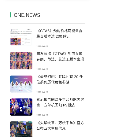
河南濮阳一女子趁店内无人拿走手机
7
7328821°
ONE.NEWS
《去你的岛》 观众哭崩
8
7233295°
《GTA6》预购价格可能泄露
北京多站点小时雨量下到全国第一
9
7140791°
最贵版本达 200 欧元
2026-06-22
百花奖开幕式 刘浩存独舞
10
7048351°
网友恶搞《GTA6》封面女郎
春丽、蒂法、艾达王版本出现
被深圳街头大爷吹奏谋生戳中了
11
6953624°
2026-06-22
《最终幻想：共鸣》有 20 多
“新疆阿勒泰八月能滑雪”不实
12
6856595°
位系列历代角色参战
中国要用5万亿织一张网
13
2026-06-22
6762961°
索尼报告删除多平台战略内容
第一方单机回归 PS 独占
美股存储板块集体大跌
14
6667602°
2026-06-22
全球首个长时储能一体化产业园量产
《火焰纹章：万缕千丝》官方
15
6561605°
公布四大主角信息