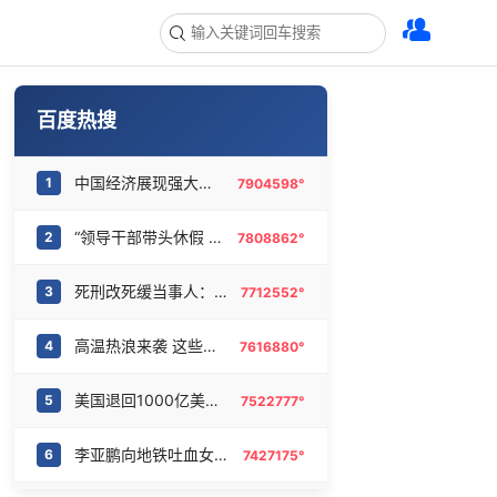
百度热搜
中国经济展现强大韧性和活力
1
7904598°
“领导干部带头休假 值得推广”
2
7808862°
死刑改死缓当事人：已付出沉重代价
3
7712552°
高温热浪来袭 这些地方需注意
4
7616880°
美国退回1000亿美元关税
5
7522777°
李亚鹏向地铁吐血女孩捐99999元
6
7427175°