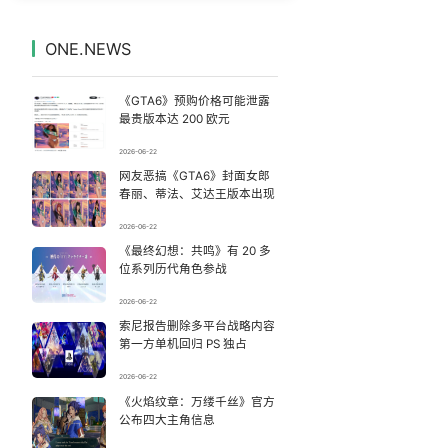
被错换37年女子起诉医院：本不需辍学
7
7329339°
ONE.NEWS
一包瓜子 怎么就上美国制裁清单了
8
7234383°
《GTA6》预购价格可能泄露
台风白海豚可能在浙江登陆
9
7138825°
最贵版本达 200 欧元
2026-06-22
骗走200万元后男子躲进深山13年
10
7045228°
网友恶搞《GTA6》封面女郎
春丽、蒂法、艾达王版本出现
香港填词人黎彼得去世 曾写《Monica》
11
6952412°
2026-06-22
《最终幻想：共鸣》有 20 多
新疆疏附县发生8.5级地震系谣言
12
6853842°
位系列历代角色参战
小学门口“一根棍”长椅怎么就火了
13
2026-06-22
6751021°
索尼报告删除多平台战略内容
第一方单机回归 PS 独占
人贩子“梅姨”真实姓名曝光
14
6657648°
2026-06-22
为鼓励女儿 41岁妈妈考上985研究生
《火焰纹章：万缕千丝》官方
15
6559800°
公布四大主角信息