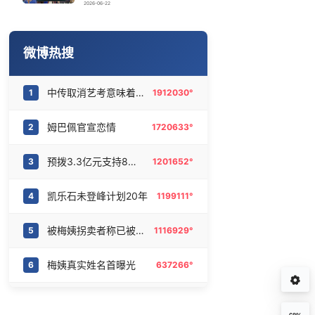
这样喝水的人可能越喝越胖
16
6466963°
2026-06-22
一枚俄导弹都没击落 泽连斯基发声
17
6382272°
微博热搜
北京被确认为2029年“世界建筑之都”
18
6275067°
中传取消艺考意味着什么
1
1912030°
“银行午休1.5小时”留个窗口行不行
19
6184592°
姆巴佩官宣恋情
2
1720633°
姆巴佩官宣恋情
20
6083278°
预拨3.3亿元支持8省市抢险救灾
3
1201652°
凯乐石未登峰计划20年
4
1199111°
被梅姨拐卖者称已被养父母删除
5
1116929°
梅姨真实姓名首曝光
6
637266°
李亚鹏向地铁吐血女孩捐99999元
7
627752°