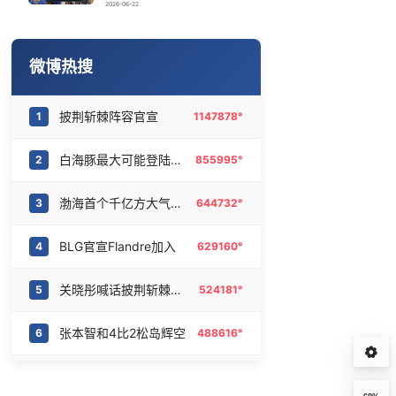
《披荆斩棘2026》阵容官宣
16
6474783°
2026-06-22
白海豚将给京津冀带来大暴雨
17
6378309°
微博热搜
国足U17与阿森纳决赛取消 并列冠军
18
6276003°
披荆斩棘阵容官宣
1
1147878°
2025年小学教师减少13.19万
19
6180172°
白海豚最大可能登陆地点
2
855995°
《龙餐馆》 冲奖
20
6094700°
渤海首个千亿方大气田一期开发项目全面投产
3
644732°
BLG官宣Flandre加入
4
629160°
关晓彤喊话披荆斩棘冲冲冲
5
524181°
张本智和4比2松岛辉空
6
488616°
伯爵熠眼心动
7
487263°