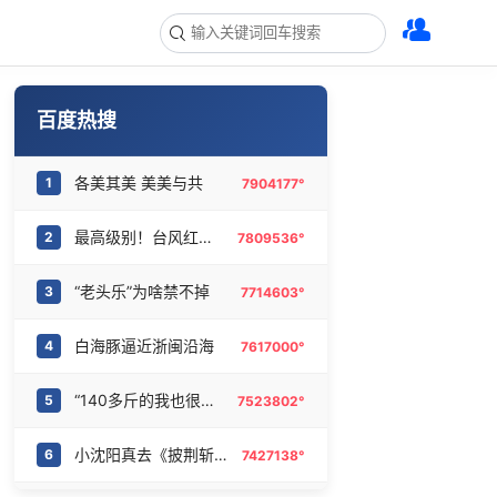
百度热搜
各美其美 美美与共
1
7904177°
最高级别！台风红色预警
2
7809536°
“老头乐”为啥禁不掉
3
7714603°
白海豚逼近浙闽沿海
4
7617000°
“140多斤的我也很难静止站立”
5
7523802°
小沈阳真去《披荆斩棘》了
6
7427138°