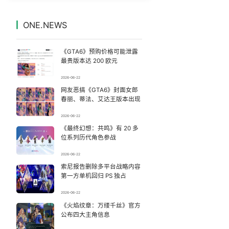
以军士兵把枪口对准中国记者
7
7328600°
ONE.NEWS
上海有出现龙卷潜势
8
7231926°
《GTA6》预购价格可能泄露
儿子去世老人要查孙子血缘儿媳拒绝
9
7143294°
最贵版本达 200 欧元
2026-06-22
上半年国内手机销量榜
10
7043970°
网友恶搞《GTA6》封面女郎
春丽、蒂法、艾达王版本出现
台风白海豚到哪了
11
6944798°
2026-06-22
《最终幻想：共鸣》有 20 多
跟风评论随意脑补？杜绝二次造谣
12
6850231°
位系列历代角色参战
中国要画一个2.7万公里外环
13
2026-06-22
6754791°
索尼报告删除多平台战略内容
第一方单机回归 PS 独占
男子周末猛补觉 3年2次脑梗
14
6664175°
2026-06-22
滚筒洗衣机自爆 满筒碎玻璃渣
《火焰纹章：万缕千丝》官方
15
6570104°
公布四大主角信息