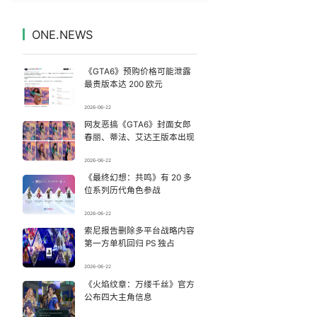
年仅23岁 夏士远空降时坠地牺牲
7
7330042°
ONE.NEWS
台风白海豚来了 上海机场飞机已绑好
8
7231712°
《GTA6》预购价格可能泄露
儿子去世老人要查孙子血缘儿媳拒绝
9
7137661°
最贵版本达 200 欧元
2026-06-22
台风来袭 追风记者被吹得睁不开眼
10
7044173°
网友恶搞《GTA6》封面女郎
春丽、蒂法、艾达王版本出现
青岛大嫚的海蛎子唱腔把胖超带跑偏了
11
6946521°
2026-06-22
《最终幻想：共鸣》有 20 多
跟风评论随意脑补？杜绝二次造谣
12
6857908°
位系列历代角色参战
日本火山喷发 天空瞬间一片漆黑
13
2026-06-22
6754180°
索尼报告删除多平台战略内容
第一方单机回归 PS 独占
上半年国内手机销量榜
14
6668581°
2026-06-22
女子发现前夫婚内与第三者育有两子
《火焰纹章：万缕千丝》官方
15
6571200°
公布四大主角信息