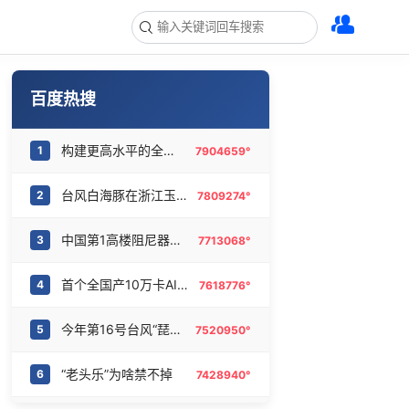
百度热搜
构建更高水平的全民健身公共服务体系
1
7904659°
台风白海豚在浙江玉环沿海登陆
2
7809274°
中国第1高楼阻尼器摆动明显
3
7713068°
首个全国产10万卡AI超集群投用
4
7618776°
今年第16号台风“琵鹭”生成
5
7520950°
“老头乐”为啥禁不掉
6
7428940°