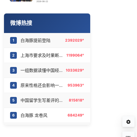
《披荆斩棘2026》阵容官宣
16
6473782°
2026-06-22
立秋后少吃瓜果可减少生病
17
6367923°
微博热搜
萌娃帮爷爷脱玉米 卖力干活超可爱
18
6280368°
白海豚提前登陆
1
2392029°
白海豚将给京津冀带来大暴雨
19
6184649°
上海市要求及时果断停课停工
2
1199064°
上海有出现龙卷潜势
20
6093659°
一组数据读懂中国经济底气
3
1033629°
原来性格还会影响一个人的声音
4
953963°
中国留学生写差评的方式太隐晦了
5
815618°
白海豚 龙卷风
6
684249°
刘耀文百花奖人没到但感言到了
7
665202°