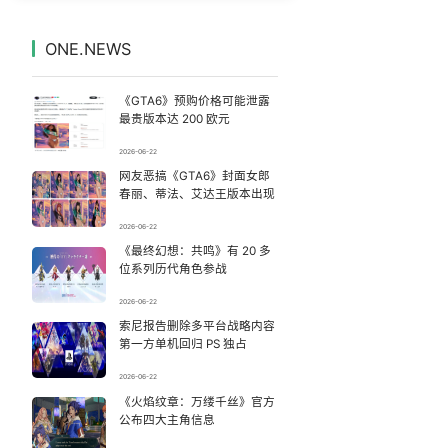
10年前救人上央视的小伙抗洪牺牲
7
7333655°
ONE.NEWS
台风白海豚登陆地点更新
8
7231540°
《GTA6》预购价格可能泄露
感觉全东北都在等7号
9
7141294°
最贵版本达 200 欧元
2026-06-22
曝黎彼得穷困潦倒去世 儿子露面回应
10
7045684°
网友恶搞《GTA6》封面女郎
春丽、蒂法、艾达王版本出现
“中式天庭”AI视频海外爆火
11
6943702°
2026-06-22
《最终幻想：共鸣》有 20 多
深圳地面沉降致车辆损坏系谣言
12
6852810°
位系列历代角色参战
63岁关之琳否认与27岁模特恋情
13
2026-06-22
6759488°
索尼报告删除多平台战略内容
第一方单机回归 PS 独占
宇树科技发行价格150.80元/股
14
6665265°
2026-06-22
萧敬腾谈丁克
《火焰纹章：万缕千丝》官方
15
6564463°
公布四大主角信息