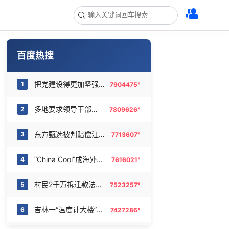
百度热搜
把党建设得更加坚强有力
1
7904475°
多地要求领导干部带头休假
2
7809626°
东方甄选被判赔偿江小白30万元
3
7713607°
“China Cool”成海外热词
4
7616021°
村民2千万拆迁款法院执行后仍拿不到
5
7523257°
吉林一“温度计大楼”读数爆表
6
7427286°