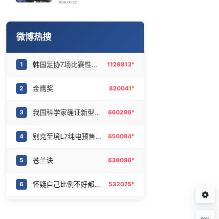
画像师林宇辉：画梅姨7年 想亲眼看看
16
6469896°
2026-06-22
U17国足1分钟轰2球
17
6375682°
微博热搜
陈熠被张本美和连扳三局逆转
18
6281854°
韩国足协7场比赛性贿赂20名裁判
1
1129813°
21楼高空抛物嫌疑人被行拘
19
6180872°
金鹰奖
2
820041°
中方回应是否在太平洋海底开采稀土
20
6086283°
我国科学家确证新型粒子胶球存在
3
660296°
别克至境L7纯电预售16.99万起
4
650084°
苍兰诀
5
638096°
怀疑自己比例不好都没怀疑过镜子
6
532075°
宇树科技中签率
7
381695°