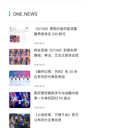
感觉全东北都在等7号
7
7332801°
ONE.NEWS
台风白海豚登陆地点更新
8
7231676°
《GTA6》预购价格可能泄露
10年前救人上央视的小伙抗洪牺牲
9
7141751°
最贵版本达 200 欧元
2026-06-22
曝黎彼得穷困潦倒去世 儿子露面回应
10
7044739°
网友恶搞《GTA6》封面女郎
春丽、蒂法、艾达王版本出现
“中式天庭”AI视频海外爆火
11
6944777°
2026-06-22
《最终幻想：共鸣》有 20 多
深圳地面沉降致车辆损坏系谣言
12
6855116°
位系列历代角色参战
63岁关之琳否认与27岁模特恋情
13
2026-06-22
6755465°
索尼报告删除多平台战略内容
第一方单机回归 PS 独占
宇树科技发行价格150.80元/股
14
6668337°
2026-06-22
萧敬腾谈丁克
《火焰纹章：万缕千丝》官方
15
6573005°
公布四大主角信息