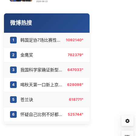
画像师林宇辉：画梅姨7年 想亲眼看看
16
6464598°
2026-06-22
U17国足1分钟轰2球
17
6368125°
微博热搜
陈熠被张本美和连扳三局逆转
18
6282229°
韩国足协7场比赛性贿赂20名裁判
1
1092140°
21楼高空抛物嫌疑人被行拘
19
6181002°
金鹰奖
2
782379°
宇树科技 打新
20
6083718°
我国科学家确证新型粒子胶球存在
3
647033°
喝秋天第一口新上京东外卖
4
628098°
苍兰诀
5
618771°
怀疑自己比例不好都没怀疑过镜子
6
525744°
宇树科技中签率
7
380076°