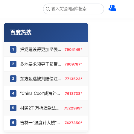
百度热搜
把党建设得更加坚强有力
1
7904145°
多地要求领导干部带头休假
2
7809787°
东方甄选被判赔偿江小白30万元
3
7713523°
“China Cool”成海外热词
4
7618738°
村民2千万拆迁款法院执行后仍拿不到
5
7522999°
吉林一“温度计大楼”读数爆表
6
7427350°