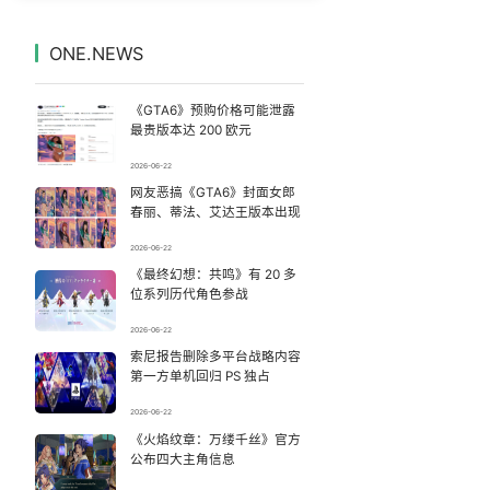
小学门口“一根棍”长椅怎么就火了
7
7329216°
ONE.NEWS
姆巴佩官宣恋情
8
7231741°
《GTA6》预购价格可能泄露
“领导干部带头休假 值得推广”
9
7136749°
最贵版本达 200 欧元
2026-06-22
人贩子“梅姨”真实姓名曝光
10
7040501°
网友恶搞《GTA6》封面女郎
春丽、蒂法、艾达王版本出现
香港填词人黎彼得去世 曾写《Monica》
11
6952067°
2026-06-22
《最终幻想：共鸣》有 20 多
新疆疏附县发生8.5级地震系谣言
12
6855053°
位系列历代角色参战
被错换37年女子起诉医院：本不需辍学
13
2026-06-22
6759486°
索尼报告删除多平台战略内容
第一方单机回归 PS 独占
一枚俄导弹都没击落 泽连斯基发声
14
6657721°
2026-06-22
台风白海豚可能在浙江登陆
《火焰纹章：万缕千丝》官方
15
6561571°
公布四大主角信息