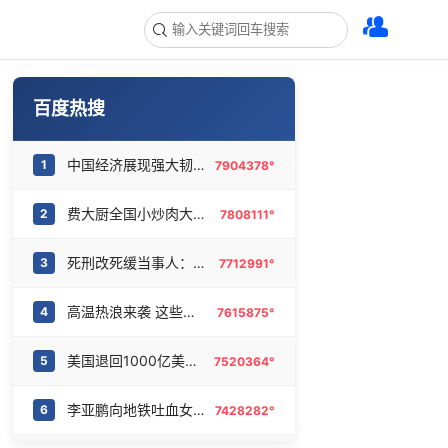
百度热搜
中国经济展现强大韧性和活力
1
7904378°
费大厨全国小炒肉大王仅凭视频评出
2
7808111°
死刑改死缓当事人：已付出沉重代价
3
7712991°
高温热浪来袭 这些地方需注意
4
7615875°
美国退回1000亿美元关税
5
7520364°
李亚鹏向地铁吐血女孩捐99999元
6
7428282°