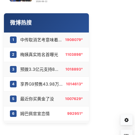
骗走200万元后男子躲进深山13年
16
6466736°
2026-06-22
女子旅游错把丧葬品当纪念品买下
17
6380602°
微博热搜
北京被确认为2029年“世界建筑之都”
18
6279773°
中传取消艺考意味着什么
1
1908079°
SpaceX市值蒸发2250亿美元
19
6176323°
梅姨真实姓名首曝光
2
1103898°
为鼓励女儿 41岁妈妈考上985研究生
20
6097445°
预拨3.3亿元支持8省市抢险救灾
3
1018893°
享界G9预售43.98万起
4
1014613°
最近你买黄金了没
5
1007629°
姆巴佩官宣恋情
6
992951°
李亚鹏向地铁吐血女孩捐99999元
7
903225°