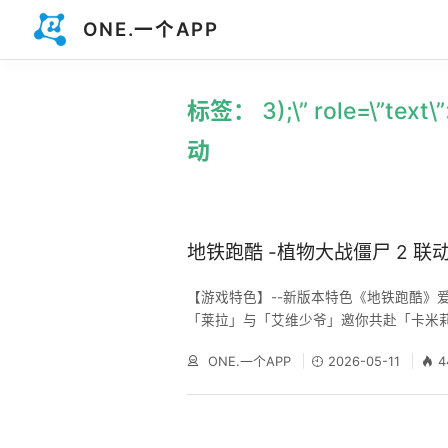
ONE.一个APP
标签： 3);\” role=\”t
动
【游戏特色】--新版本特色《地铁跑酷》
「莱拉」与「艾维少爷」邀你共赴「卡米
「奥克利勋爵」亦将亲临，共叙茶香雅韵
ONE.一个APP
2026-05-11
4
景致，白兔繁花相伴，氛围感拉满！「街
解锁丰厚奖励，更有隐藏彩蛋等你探索！春
归，累计签到七天必得背饰「向日葵」！