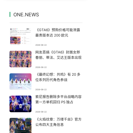
吴碧霞 降维打击
7
7333610°
ONE.NEWS
《去你的岛》 观众哭崩
8
7237924°
《GTA6》预购价格可能泄露
商家称1小时被20条差评后门店倒闭
9
7142319°
最贵版本达 200 欧元
2026-06-22
百花奖开幕式 刘浩存独舞
10
7048160°
网友恶搞《GTA6》封面女郎
春丽、蒂法、艾达王版本出现
梁文锋 只想用座机
11
6947271°
2026-06-22
《最终幻想：共鸣》有 20 多
“新疆阿勒泰八月能滑雪”不实
12
6853044°
位系列历代角色参战
中国游客景福宫偶遇李在明一起合影
13
2026-06-22
6762708°
索尼报告删除多平台战略内容
第一方单机回归 PS 独占
“今天得有40℃了吧 为啥还不预警”
14
6659528°
2026-06-22
四川宜宾市高县4.9级地震致1人死亡
《火焰纹章：万缕千丝》官方
15
6559161°
公布四大主角信息