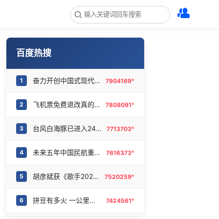
百度热搜
奋力开创中国式现代化建设新局面
1
7904169°
飞机票免费退改真的来了
2
7808091°
台风白海豚已进入24小时警戒线
3
7713703°
未来五年中国民航重磅规划出炉
4
7616373°
胡彦斌获《歌手2026》歌王
5
7520259°
拼豆有多火 一公里内能有40家店
6
7424561°