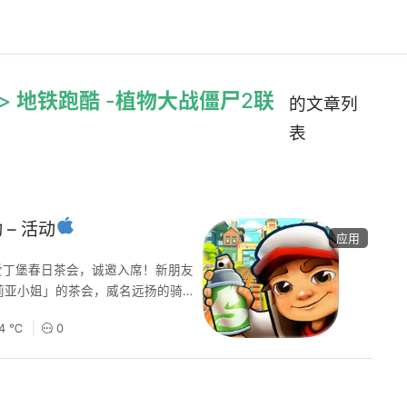
ext\”> 地铁跑酷 -植物大战僵尸2联
的文章列
表
地铁跑酷 -植物大战僵尸 2 联动 – 活动
应用
爱丁堡春日茶会，诚邀入席！新朋友
莉亚小姐」的茶会，威名远扬的骑士
！草坪、林木与古堡交织出唯美英伦
4 ℃
0
头拾音」活动炫酷开启！收集字母可
日暖阳下，植物大战僵尸 2 联动回
更有「豌豆射手弗兰