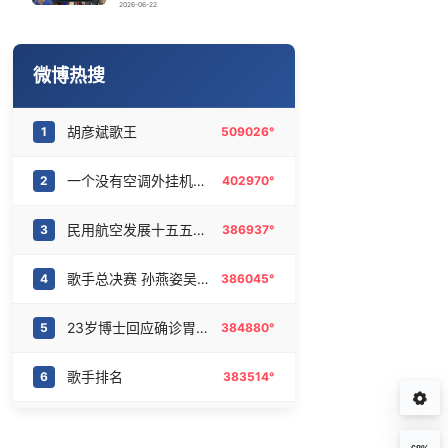
中国要用5万亿织一张网
16
6468948°
2026-06-22
北京多站点小时雨量下到全国第一
17
6371457°
微博热搜
欧阳娜娜窦靖童好搭
18
6288051°
胡彦斌歌王
1
509026°
齐豫毛阿敏 如听仙乐耳暂明
19
6190912°
一个没有空调外挂机的城市
2
402970°
窦靖童说王菲窦唯都会为她看《歌手》
20
6094408°
民用航空发展十五五规划
3
386937°
歌手总决赛 孙燕姿吴青峰太伟大了
4
386045°
23岁博士回应确诊胃癌晚期
5
384880°
歌手排名
6
383514°
专家辟谣车市半年发了五六百款新车
7
382155°