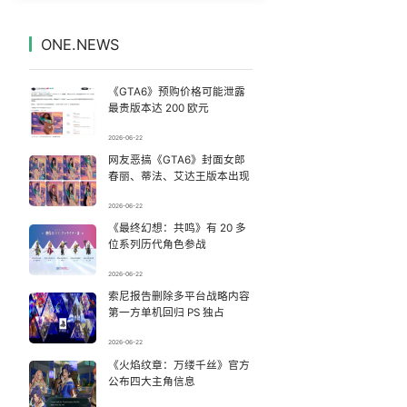
检测列车撞人致11死2伤 涉事单位被罚
7
7329304°
ONE.NEWS
沈腾演技
8
7232235°
《GTA6》预购价格可能泄露
河南刑案嫌犯被抓 逃窜时伤害多人
9
7143798°
最贵版本达 200 欧元
2026-06-22
情侣在平潭拍日出时坠崖致一死一伤
10
7039943°
网友恶搞《GTA6》封面女郎
春丽、蒂法、艾达王版本出现
王菲看了窦靖童歌手总决赛
11
6951019°
2026-06-22
《最终幻想：共鸣》有 20 多
这些燃气使用“偏方”千万别信
12
6855363°
位系列历代角色参战
潜逃10天被抓嫌犯疑靠吃玉米维生
13
2026-06-22
6751782°
索尼报告删除多平台战略内容
第一方单机回归 PS 独占
郭晶晶大女儿边走路边看书
14
6658094°
2026-06-22
89岁钟南山高能量日常：每周健身3次
《火焰纹章：万缕千丝》官方
15
6562038°
公布四大主角信息