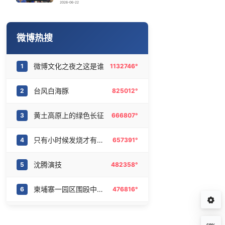
2026年“未录满”本科专业排行榜出炉
16
6478075°
2026-06-22
娜扎称眼睛恢复情况不太妙
17
6371309°
微博热搜
台风前上海天空出现绝美晚霞
18
6281711°
微博文化之夜之这是谁
1
1132746°
伊朗媒体发布伊朗最高领袖视频
19
6182320°
台风白海豚
2
825012°
商场现钱学森巨幅海报 负责人回应
20
6090958°
黄土高原上的绿色长征
3
666807°
只有小时候发烧才有这种感觉
4
657391°
沈腾演技
5
482358°
柬埔寨一园区围殴中国人致1死3伤
6
476816°
2026王者荣耀电竞世俱杯
7
475253°