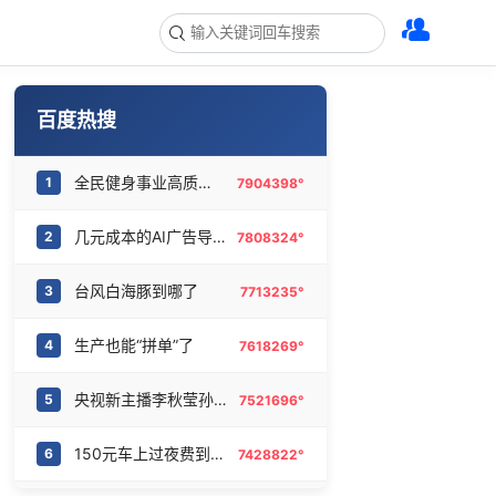
百度热搜
全民健身事业高质量发展
1
7904398°
几元成本的AI广告导致千万市值蒸发
2
7808324°
台风白海豚到哪了
3
7713235°
生产也能“拼单”了
4
7618269°
央视新主播李秋莹孙亚鹏亮相
5
7521696°
150元车上过夜费到底谁被做局了
6
7428822°