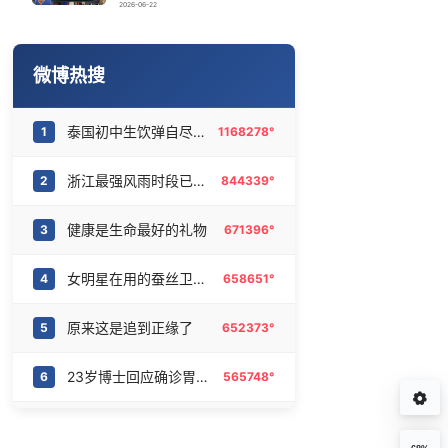
实时追踪台风白海豚
16
6472056°
2026-06-22
2名小孩玩手机低头幅度近乎折叠
17
6369430°
微博热搜
男演员入职景区：比做演员更有安全感
18
6278971°
泰国初中生饮弹自尽前开了26枪
1
1168278°
“中国蔬菜之乡”最高温达41.8℃
19
6188707°
浙江最强风雨时段已锁定
2
844339°
泰国校园枪击事件已致8死30余伤
20
6079106°
健康是生命最好的礼物
3
671396°
女明星在用的蚕丝卫生巾
4
658651°
原来这是追到正缘了
5
652373°
23岁博士回应确诊胃癌晚期
6
565748°
姚安娜也迎来了属于她的宣发期
7
545225°