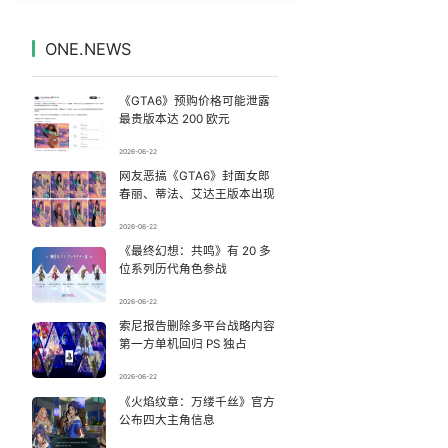
女子被狗舔脚确诊三级暴露 医生回应
7
7333821°
ONE.NEWS
台风白海豚闭眼了
8
7233364°
《GTA6》预购价格可能泄露
23岁博士确诊胃癌晚期：常熬夜压力大
9
7139993°
最贵版本达 200 欧元
2026-06-22
女子带娃漂流落水 教练员称不敢捞
10
7046735°
网友恶搞《GTA6》封面女郎
春丽、蒂法、艾达王版本出现
胡彦斌获《歌手2026》歌王
11
6949405°
2026-06-22
《最终幻想：共鸣》有 20 多
“新疆阿勒泰八月能滑雪”不实
12
6851000°
位系列历代角色参战
女子生下4胞胎被全家“宠上天”
13
2026-06-22
6756468°
索尼报告删除多平台战略内容
第一方单机回归 PS 独占
女儿卖房定价9000被母亲7500签约
14
6657364°
2026-06-22
一些民办高校招不到学生了
《火焰纹章：万缕千丝》官方
15
6559638°
公布四大主角信息