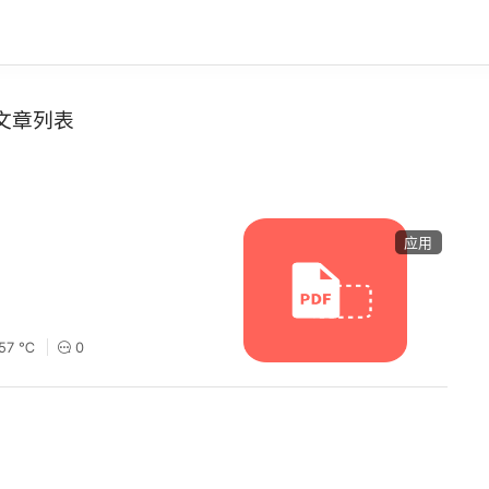
文章列表
应用
157 ℃
0