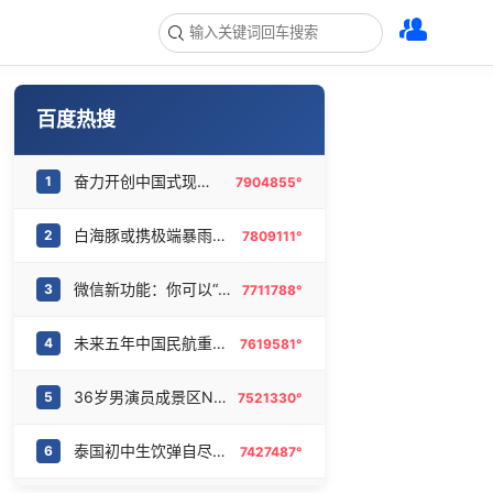
百度热搜
奋力开创中国式现代化建设新局面
1
7904855°
白海豚或携极端暴雨重创东部多省市
2
7809111°
微信新功能：你可以“撤回”你的撤回
3
7711788°
未来五年中国民航重磅规划出炉
4
7619581°
36岁男演员成景区NPC后人气爆棚
5
7521330°
泰国初中生饮弹自尽前开了26枪
6
7427487°