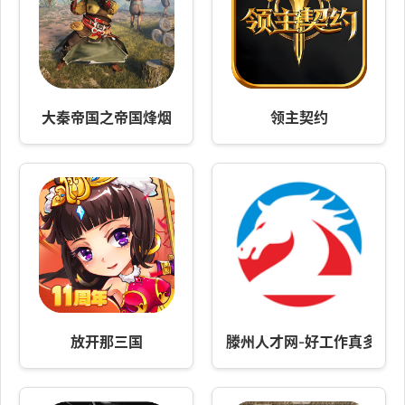
大秦帝国之帝国烽烟
领主契约
放开那三国
滕州人才网-好工作真多