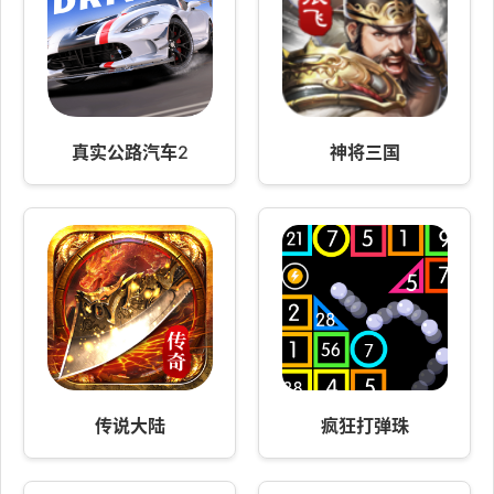
真实公路汽车2
神将三国
传说大陆
疯狂打弹珠