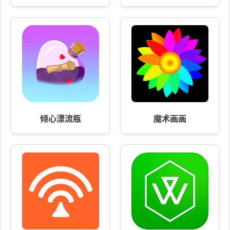
倾心漂流瓶
魔术画画