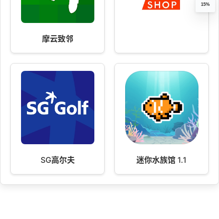
15%
摩云致邻
SG高尔夫
迷你水族馆 1.1