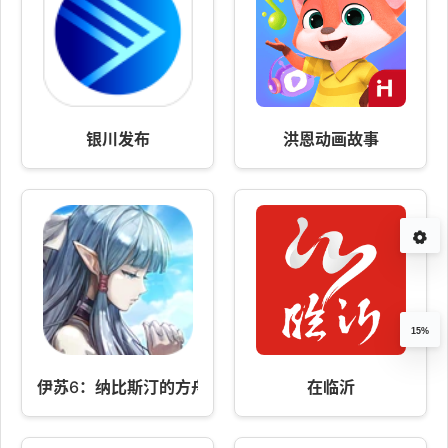
银川发布
洪恩动画故事
15%
伊苏6：纳比斯汀的方舟 v1.4.2
在临沂