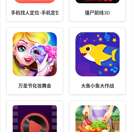
手机找人定位-手机定位
僵尸前线3D
万圣节化妆舞会
大鱼小鱼大作战