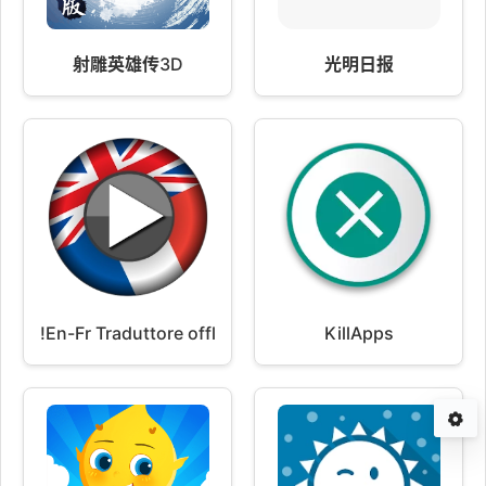
射雕英雄传3D
光明日报
!En-Fr Traduttore offline con voce
KillApps