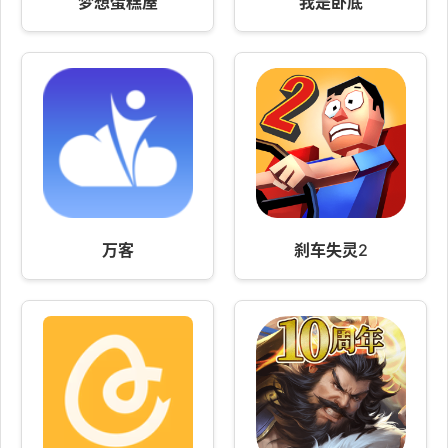
梦想蛋糕屋
我是卧底
万客
刹车失灵2