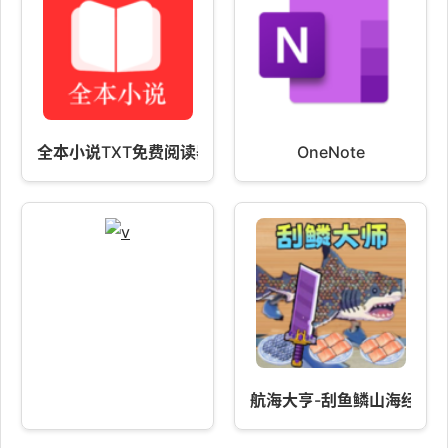
全本小说TXT免费阅读器
OneNote
航海大亨-刮鱼鳞山海经版