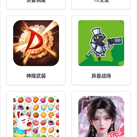
贪婪洞窟
Yo交友
神陵武装
异兽战场