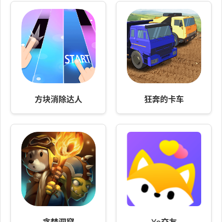
方块消除达人
狂奔的卡车