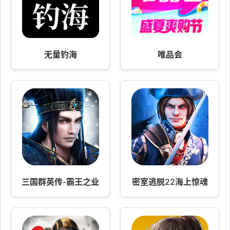
无量钓海
唯品会
三国群英传-霸王之业
密室逃脱22海上惊魂