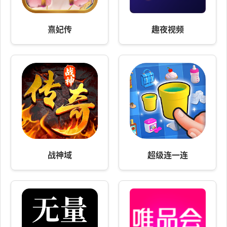
熹妃传
趣夜视频
战神域
超级连一连