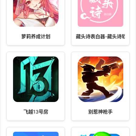
萝莉养成计划
藏头诗表白器-藏头诗软件
飞越13号房
别惹神枪手