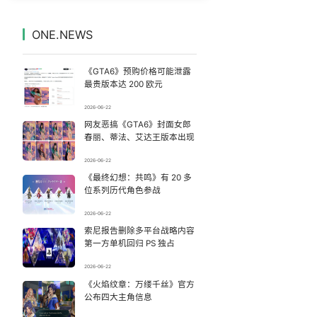
为何年轻人不愿学医了
7
7328097°
ONE.NEWS
台风白海豚体型变大近似13个浙江面积
8
7232715°
《GTA6》预购价格可能泄露
27岁女子成组织卖淫集团主犯被通缉
9
7141816°
最贵版本达 200 欧元
2026-06-22
泰国校园枪击案死亡人数升至7人
10
7047443°
网友恶搞《GTA6》封面女郎
春丽、蒂法、艾达王版本出现
玲花累到不停喝水 曾毅闲到玩猜拳
11
6948540°
2026-06-22
《最终幻想：共鸣》有 20 多
“空调24小时开着更省电”不实
12
6856233°
位系列历代角色参战
男子杀人后逃进深山21年活得像野人
13
2026-06-22
6752162°
索尼报告删除多平台战略内容
第一方单机回归 PS 独占
“不建议大家买深色蛋糕”
14
6661730°
2026-06-22
新冠病毒检出率仍居首位但上升趋缓
《火焰纹章：万缕千丝》官方
15
6561338°
公布四大主角信息