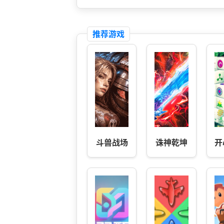
推荐游戏
斗兽战场
诛神乾坤
开