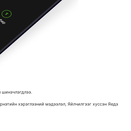
 шинэчлэгдлээ.
рнэтийн хэрэглээний мэдээлэл, Яйлчилгээг хуссэн Яедэ