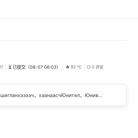
17
⏳ 已提交（08-07 06:03）
92 ℃
0 评论
шигланхэзээч，хаанаасчЮнител，Юнив...