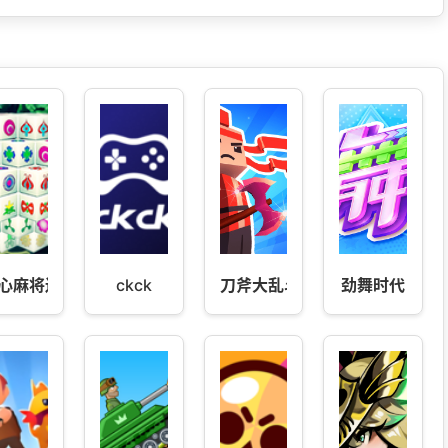
心麻将连连消
ckck
刀斧大乱斗
劲舞时代