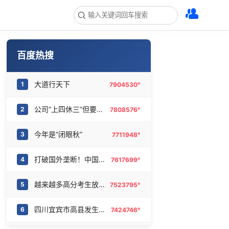
百度热搜
大道行天下
1
7904530°
公司“上四休三”但要降薪1000元
2
7808576°
今年是“闭眼秋”
3
7711948°
打破国外垄断！中国重磅科技集中上新
4
7617699°
越来越多高分考生放弃985选警校
5
7523795°
四川宜宾市高县发生4.9级地震
6
7424746°