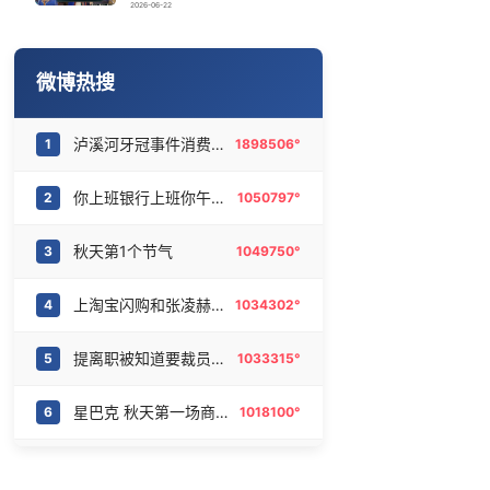
今日立秋
16
6469427°
2026-06-22
汗多汗少哪个更健康
17
6375679°
微博热搜
宇树科技IPO 一批90后千万富豪或诞生
18
6282434°
泸溪河牙冠事件消费者已致歉
1
1898506°
汪峰公司因AI从1100人减到400人
19
6177615°
你上班银行上班你午休银行午休
2
1050797°
汪峰阻止14岁女儿买大牌
20
6079064°
秋天第1个节气
3
1049750°
上淘宝闪购和张凌赫喝秋天第一杯
4
1034302°
提离职被知道要裁员的领导硬留下
5
1033315°
星巴克 秋天第一场商战
6
1018100°
情绪冷漠症
7
989693°