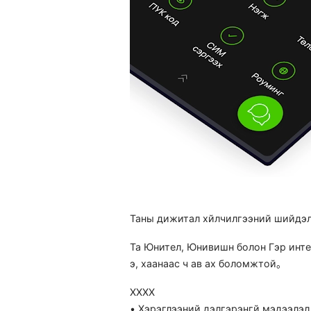
Таны дижитал хйлчилгээний шийдэл
Та Юнител, Юнивишн болон Гэр инте
э, хаанаас ч ав ах боломжтой。
XXXX
• Хэрэглээний дэлгэрэнгй мэдээлэл