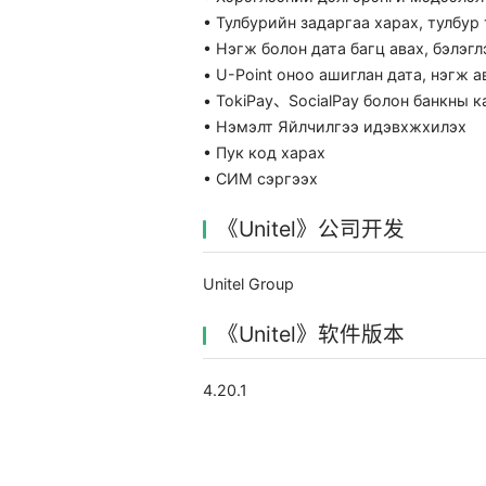
• Тулбурийн задаргаа харах, тулбур
• Нэгж болон дата багц авах, бэлэгл
• U-Point оноо ашиглан дата, нэгж а
• TokiPay、SocialPay болон банкны к
• Нэмэлт Яйлчилгээ идэвхжхилэх
• Пук код харах
• СИМ сэргээх
《Unitel》公司开发
Unitel Group
《Unitel》软件版本
4.20.1