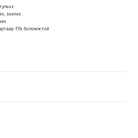
 тульхх
эх, зээлэх
вах
артаар т֩л֩х боломжтой