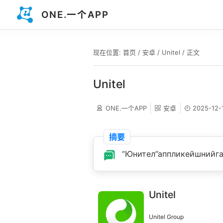
ONE.一个APP
现在位置:
首页
/
安卓
/
Unitel
/ 正文
Unitel
ONE.一个APP
安卓
2025-12-
摘要
“Юнител”аппликейшнийга
Unitel
Unitel Group