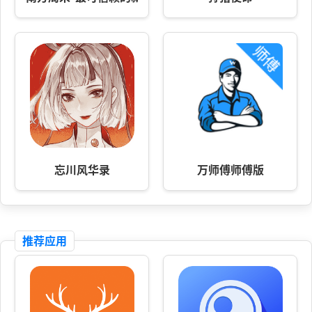
忘川风华录
万师傅师傅版
推荐应用