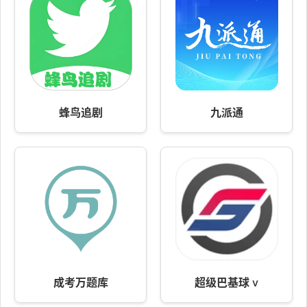
蜂鸟追剧
九派通
成考万题库
超级巴基球 v