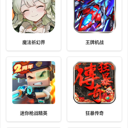
魔法祈幻界
王牌机战
迷你枪战精英
狂暴传奇