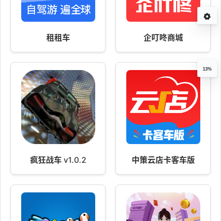
租租车
企叮咚商城
13%
疯狂战车 v1.0.2
中策云店卡客车版