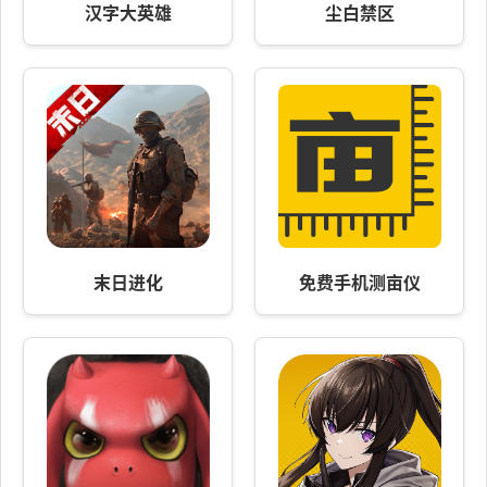
汉字大英雄
尘白禁区
末日进化
免费手机测亩仪