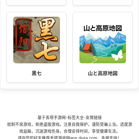
黑七
山と高原地図
基于
丢塔手游网
-
标签大全
-
友情链接
抵制不良游戏，拒绝盗版游戏。注意自我保护，谨防受骗上当。适度游
戏益脑，沉迷游戏伤身。合理安排时间，享受健康生活。
请向您的好友推荐丢塔游戏网app.diuta.com，多谢支持！