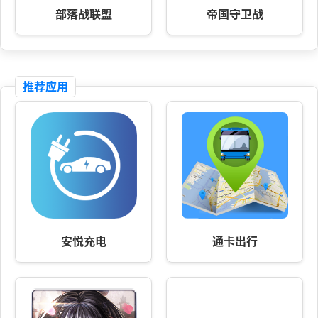
部落战联盟
帝国守卫战
推荐应用
安悦充电
通卡出行