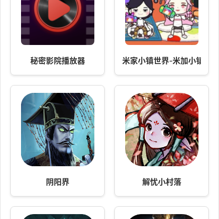
秘密影院播放器
米家小镇世界-米加小镇2
阴阳界
解忧小村落