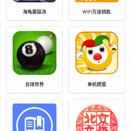
海龟蘑菇汤
WiFi万连钥匙
台球世界
单机掼蛋