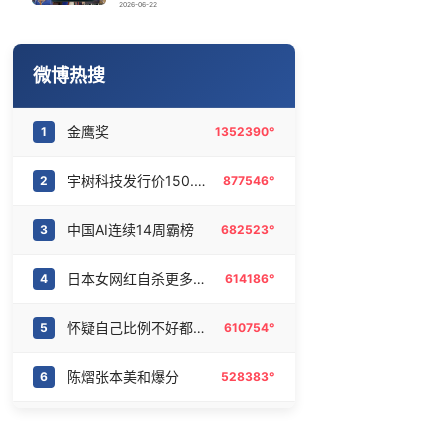
楚雄火把节
16
6474594°
2026-06-22
25岁中医准研究生回应在景区当NPC
17
6381035°
微博热搜
陈熠被张本美和连扳三局逆转
18
6285287°
金鹰奖
1
1352390°
号召领导带头休假 是大家不想休吗
19
6190125°
宇树科技发行价150.8元
2
877546°
韩国“最好的夏天”结束了吗
20
6091500°
中国AI连续14周霸榜
3
682523°
日本女网红自杀更多细节曝光
4
614186°
怀疑自己比例不好都没怀疑过镜子
5
610754°
陈熠张本美和爆分
6
528383°
宋亚轩终于看到正常的兄弟关系
7
498522°