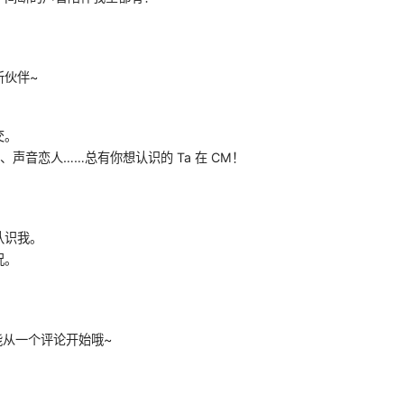
新伙伴~
交。
声音恋人……总有你想认识的 Ta 在 CM！
认识我。
况。
能从一个评论开始哦~