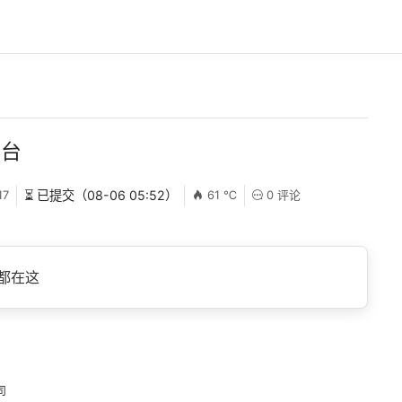
平台
17
⏳ 已提交（08-06 05:52）
61 ℃
0 评论
都在这
司