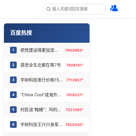
百度热搜
把党建设得更加坚强有力
1
7903983°
感觉全东北都在等7号
2
7808141°
宇树科技发行价格150.80元/股
3
7713857°
“China Cool”成海外热词
4
7616521°
村民谈“梅姨”：叫的其实是“媒姨”
5
7521392°
宇树科技王兴兴身家有望超200亿元
6
7425040°