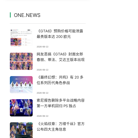
泰国一女公务员妆容引争议 本人回应
7
7332794°
ONE.NEWS
韩国到底有多热
8
7237155°
《GTA6》预购价格可能泄露
中国五箭齐发反制美国
9
7135925°
最贵版本达 200 欧元
2026-06-22
10年前救人上央视的小伙抗洪牺牲
10
7040125°
网友恶搞《GTA6》封面女郎
春丽、蒂法、艾达王版本出现
父母为陪女儿在大学食堂承包档口2年
11
6943785°
2026-06-22
《最终幻想：共鸣》有 20 多
深圳地面沉降致车辆损坏系谣言
12
6849178°
位系列历代角色参战
父亲贪腐儿子洗钱 双双被查处
13
2026-06-22
6758891°
索尼报告删除多平台战略内容
第一方单机回归 PS 独占
狄龙7300万提前续约值不值
14
6666287°
2026-06-22
孩子被冲走溺亡 家属质疑泄洪未通知
《火焰纹章：万缕千丝》官方
15
6572919°
公布四大主角信息