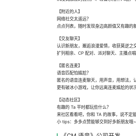
【附近的人】
网络社交太遥远？
点点列表，随时发现身边高颜值又有趣的
【交友聊天】
认识新朋友，邂逅浪漫爱情，收获莫逆之
扩列相亲、CP 配对、派对聊天、主播点唱、
【匿名连麦】
语音匹配怕尴尬？
匿名的语音连麦聊天，用声音，用想法，
更有破冰小游戏，让你远离连麦尴尬的状
【动态社区】
有趣的 Ta 平时都玩些什么？
来社区看看吧，你和 TA 的故事，说不定
小 tips：多多点赞能够交到好多新朋友哦~
《CM 语音》公司开发