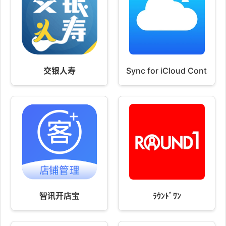
交银人寿
Sync for iCloud Contacts
智讯开店宝
ﾗｳﾝﾄﾞﾜﾝ