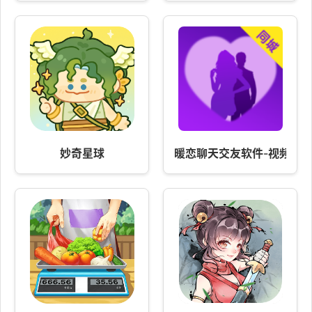
妙奇星球
暖恋聊天交友软件-视频聊