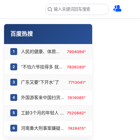
百度热搜
人民的健康、体质、幸福一脉相承
1
7904094°
“不怕六爷挂得多 就怕六爷挂一颗”
2
7809280°
广东又要“下开水”了
3
7713041°
外国游客来中国扫货新特产
4
7619085°
工龄3个月的年轻人 挤满折扣零食店
5
7520882°
河南重大刑事案嫌疑人落网
6
7426415°