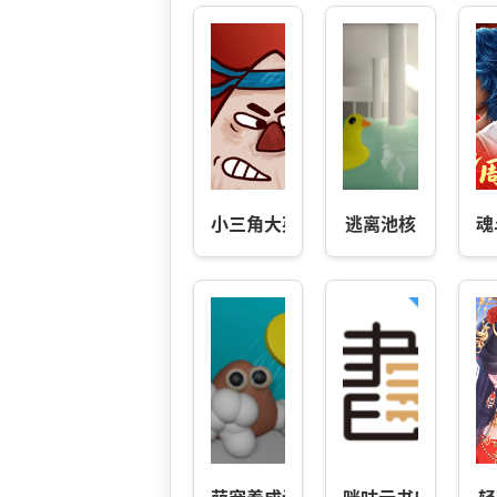
小三角大英雄
逃离池核
魂