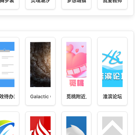
舞罗裳
灵魂潮汐
梦想城镇
我爱教师
效待办清单
Galactic Core
觅桃附近人聊天交友
淮滨论坛