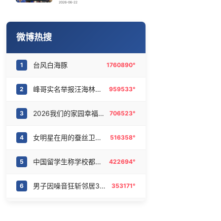
雪佛兰退出中国市场 售后怎么办
16
6467654°
2026-06-22
梁家辉百花奖迈台阶两次差点摔倒
17
6372087°
微博热搜
亚运会中国男篮再遇菲律宾
18
6277361°
台风白海豚
1
1760890°
西湖突现狂风暴雨 游客瞬间被浇透
19
6179855°
峰哥实名举报汪海林偷税漏税
2
959533°
知名编剧汪海林被实名举报偷税漏税
20
6091625°
2026我们的家园幸福美丽西藏
3
706523°
女明星在用的蚕丝卫生巾
4
516358°
中国留学生称学校都是印度人
5
422694°
男子因噪音狂斩邻居30多刀后坠楼
6
353171°
两个淡人谈恋爱是极其美味的
7
343078°