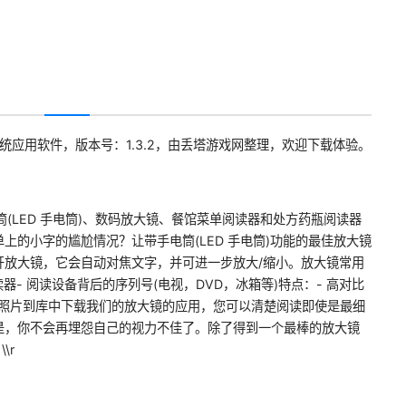
统应用软件，版本号：1.3.2，由丢塔游戏网整理，欢迎下载体验。
集手电筒(LED 手电筒)、数码放大镜、餐馆菜单阅读器和处方药瓶阅读器
的小字的尴尬情况？让带手电筒(​​LED 手电筒)功能的最佳放大镜
开放大镜，它会自动对焦文字，并可进一步放大/缩小。放大镜常用
读器- 阅读设备背后的序列号(电视，DVD，冰箱等)特点：- 高对比
 保存拍摄的照片到库中下载我们的放大镜的应用，您可以清楚阅读即使是最细
是，你不会再埋怨自己的视力不佳了。除了得到一个最棒的放大镜
\r