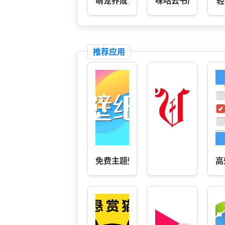
萌宠养成记-宠物pou
咪咕云书店
轻
推荐应用
免费主题壁纸
高