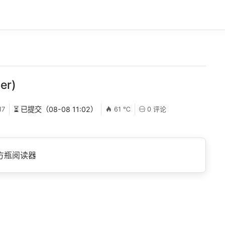
er)
17
⏳ 已提交（08-08 11:02）
61 ℃
0 评论
处方瓶阅读器