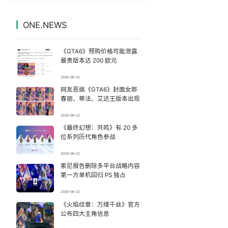
14岁男孩因家长放纵确诊糖尿病
7
7330809°
ONE.NEWS
峰哥 汪海林
8
7236888°
《GTA6》预购价格可能泄露
河南重大刑案嫌疑人逃窜时伤害多人
9
7137860°
最贵版本达 200 欧元
2026-06-22
沈腾到国外先把毛裤脱了
10
7046839°
网友恶搞《GTA6》封面女郎
春丽、蒂法、艾达王版本出现
香港正式允许“拒绝抢救”
11
6949649°
2026-06-22
《最终幻想：共鸣》有 20 多
这些燃气使用“偏方”千万别信
12
6852965°
位系列历代角色参战
台风白海豚闭眼意味着什么
13
2026-06-22
6761321°
索尼报告删除多平台战略内容
第一方单机回归 PS 独占
傅园慧成为浙江大学老师
14
6655860°
2026-06-22
“新疆的交警怎么个个像我妈”
《火焰纹章：万缕千丝》官方
15
6571962°
公布四大主角信息