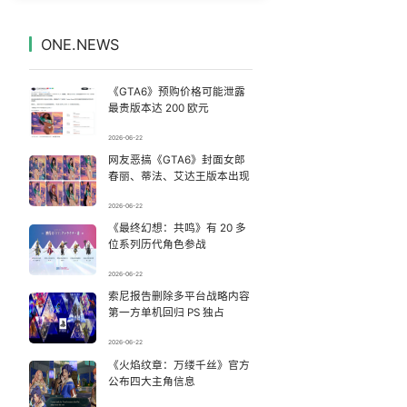
女主硬加吻戏短剧已下架
7
7328688°
ONE.NEWS
汪海林回应被举报偷逃税
8
7234512°
《GTA6》预购价格可能泄露
14岁男孩因家长放纵确诊糖尿病
9
7144112°
最贵版本达 200 欧元
2026-06-22
丁俊晖1-6惨败吉尔伯特
10
7047921°
网友恶搞《GTA6》封面女郎
春丽、蒂法、艾达王版本出现
戚薇谈把脸交给AI
11
6947799°
2026-06-22
《最终幻想：共鸣》有 20 多
这些燃气使用“偏方”千万别信
12
6856018°
位系列历代角色参战
教练失手女子被踏板砸中：当场砸出血
13
2026-06-22
6759491°
索尼报告删除多平台战略内容
第一方单机回归 PS 独占
多个明星演唱会取消
14
6662817°
2026-06-22
儿子陪躺平老爹体验外卖员火了
《火焰纹章：万缕千丝》官方
15
6559853°
公布四大主角信息