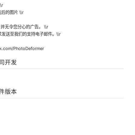
r
的图片 \\r
版，并无令您分心的广告。 \\r
发送至我们的支持电子邮件。\\r
com/PhotoDeformer
》公司开发
》软件版本