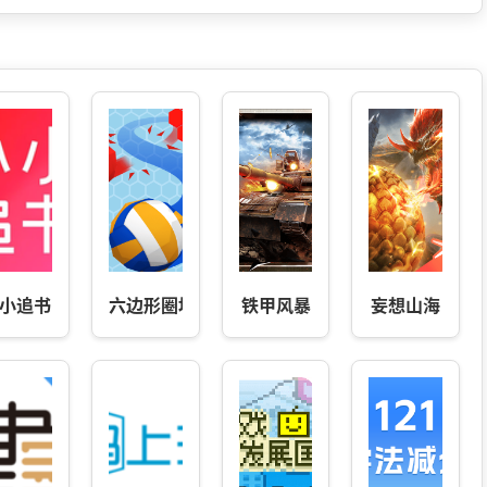
小追书
六边形圈地大作战
铁甲风暴
妄想山海