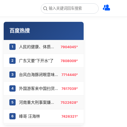
百度热搜
人民的健康、体质、幸福一脉相承
1
7904045°
广东又要“下开水”了
2
7808009°
台风白海豚闭眼意味着什么
3
7714440°
外国游客来中国扫货新特产
4
7617039°
河南重大刑事案嫌疑人落网
5
7522628°
峰哥 汪海林
6
7426321°