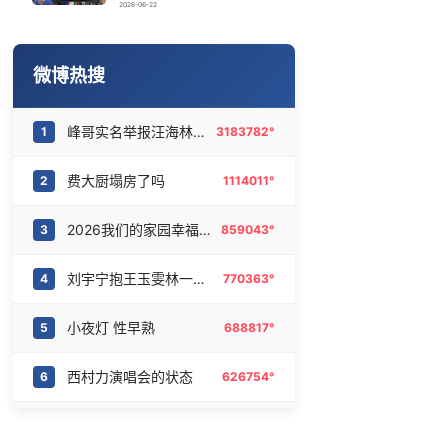
傅园慧成为浙江大学老师
16
6468752°
2026-06-22
谁来管管电动车远光灯
17
6374012°
微博热搜
梁家辉百花奖迈台阶两次差点摔倒
18
6288199°
峰哥实名举报汪海林偷税漏税
1
3183782°
西湖突现狂风暴雨 游客瞬间被浇透
19
6179177°
费大厨塌房了吗
2
1114011°
网传《披荆斩棘2026》名单
20
6080832°
2026我们的家园幸福美丽西藏
3
859043°
刘宇宁抱王玉雯林一的区别
4
770363°
小夜灯 性早熟
5
688817°
西村力演唱会的状态
6
626754°
泰山专治嘴硬花红给你底气
7
477180°