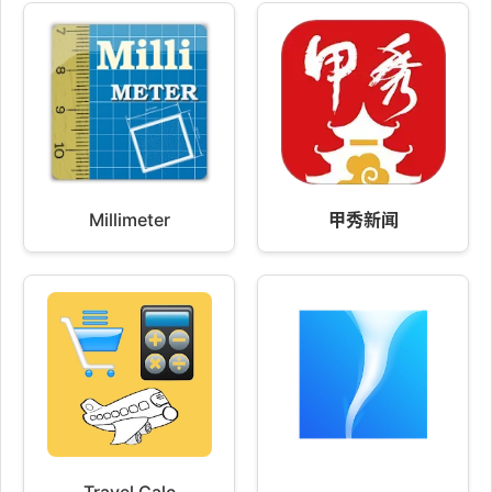
Millimeter
甲秀新闻
Travel Calc