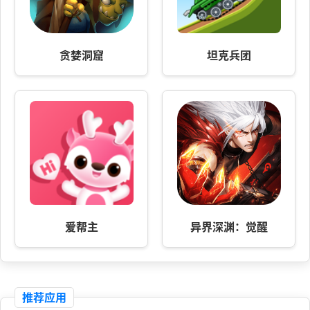
贪婪洞窟
坦克兵团
爱帮主
异界深渊：觉醒
推荐应用