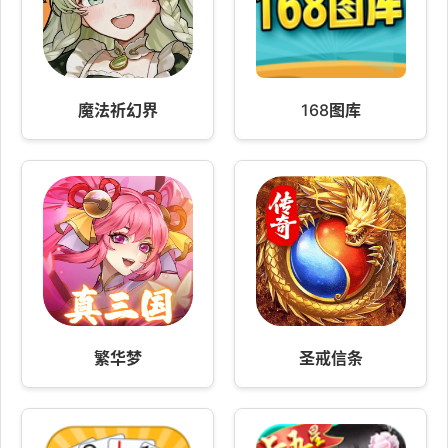
魔法祈幻界
168图库
繁华梦
圣戒信条