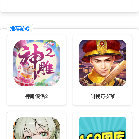
推荐游戏
神雕侠侣2
叫我万岁爷