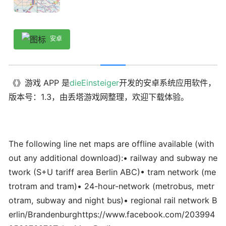
安卓
《》游戏 APP 是
dieEinsteiger
开发的安卓系统应用软件，
版本号：1.3，由丢塔游戏网整理，欢迎下载体验。
The following line net maps are offline available (with
out any additional download):• railway and subway ne
twork (S+U tariff area Berlin ABC)• tram network (me
trotram and tram)• 24-hour-network (metrobus, metr
otram, subway and night bus)• regional rail network B
erlin/Brandenburghttps://www.facebook.com/203994