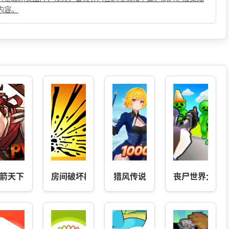
内容。
箭天下
房间破坏模拟器
猎风传说
丧尸世界大战