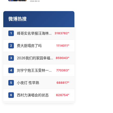
傅园慧成为浙江大学老师
16
6468752°
2026-06-22
谁来管管电动车远光灯
17
6374012°
微博热搜
梁家辉百花奖迈台阶两次差点摔倒
18
6288199°
峰哥实名举报汪海林偷税漏税
1
3183782°
西湖突现狂风暴雨 游客瞬间被浇透
19
6179177°
费大厨塌房了吗
2
1114011°
网传《披荆斩棘2026》名单
20
6080832°
2026我们的家园幸福美丽西藏
3
859043°
刘宇宁抱王玉雯林一的区别
4
770363°
小夜灯 性早熟
5
688817°
西村力演唱会的状态
6
626754°
这8条健身谣言你信过几条
7
497348°