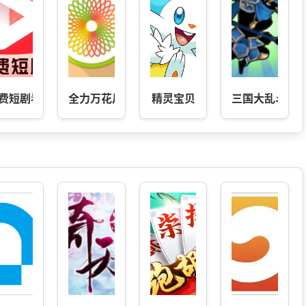
费短剧看全集
全力万花尺-繁花曲线规
精灵宝贝
三国大乱斗