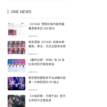
女主硬加吻戏短剧已下架
7
7328688°
ONE.NEWS
汪海林回应被举报偷逃税
8
7234512°
《GTA6》预购价格可能泄露
14岁男孩因家长放纵确诊糖尿病
9
7144112°
最贵版本达 200 欧元
2026-06-22
丁俊晖1-6惨败吉尔伯特
10
7047921°
网友恶搞《GTA6》封面女郎
春丽、蒂法、艾达王版本出现
戚薇谈把脸交给AI
11
6947799°
2026-06-22
《最终幻想：共鸣》有 20 多
这些燃气使用“偏方”千万别信
12
6856018°
位系列历代角色参战
教练失手女子被踏板砸中：当场砸出血
13
2026-06-22
6759491°
索尼报告删除多平台战略内容
第一方单机回归 PS 独占
多个明星演唱会取消
14
6662817°
2026-06-22
儿子陪躺平老爹体验外卖员火了
《火焰纹章：万缕千丝》官方
15
6559853°
公布四大主角信息