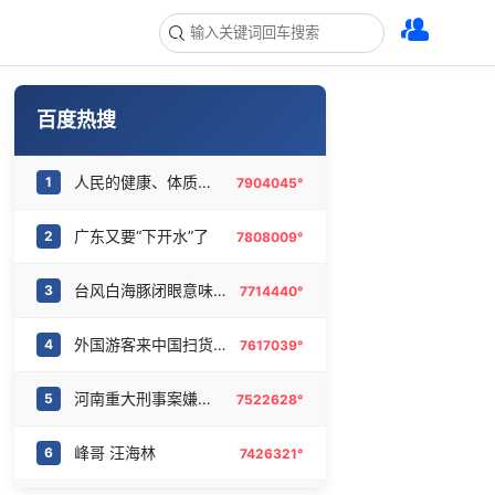
百度热搜
人民的健康、体质、幸福一脉相承
1
7904045°
广东又要“下开水”了
2
7808009°
台风白海豚闭眼意味着什么
3
7714440°
外国游客来中国扫货新特产
4
7617039°
河南重大刑事案嫌疑人落网
5
7522628°
峰哥 汪海林
6
7426321°