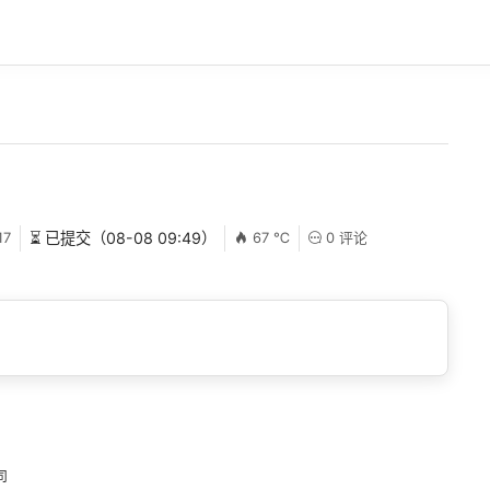
17
⏳ 已提交（08-08 09:49）
67 ℃
0 评论
司