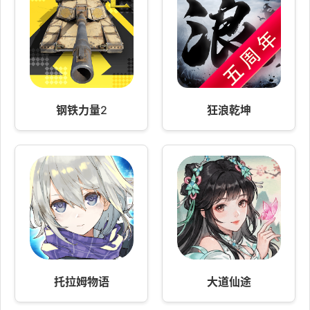
钢铁力量2
狂浪乾坤
托拉姆物语
大道仙途