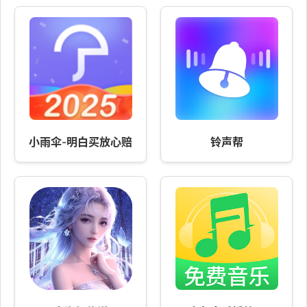
小雨伞-明白买放心赔
铃声帮