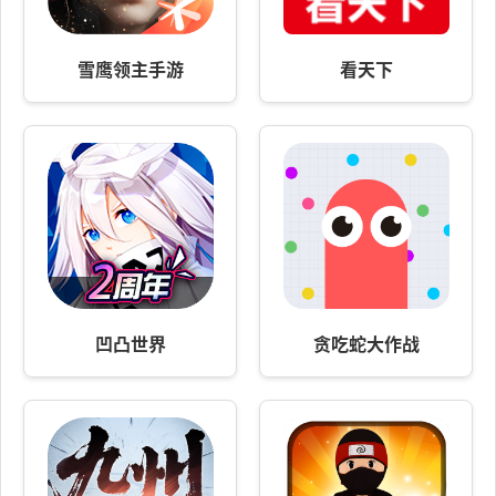
雪鹰领主手游
看天下
凹凸世界
贪吃蛇大作战