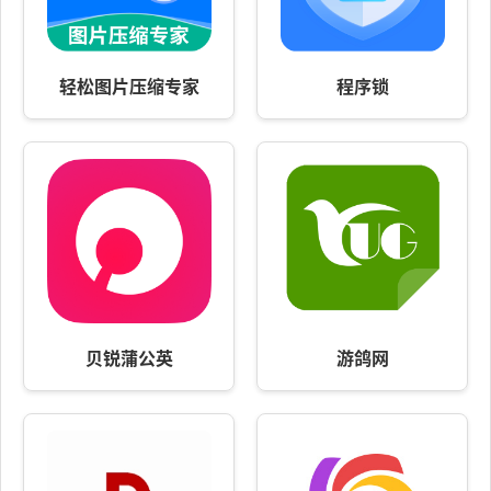
轻松图片压缩专家
程序锁
贝锐蒲公英
游鸽网