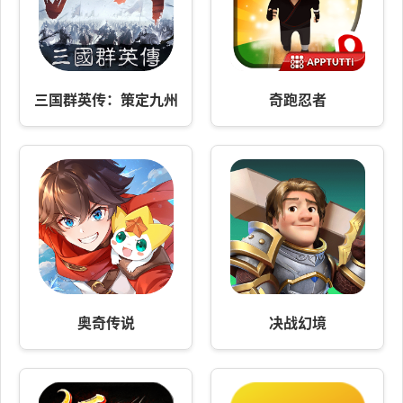
三国群英传：策定九州
奇跑忍者
奥奇传说
决战幻境