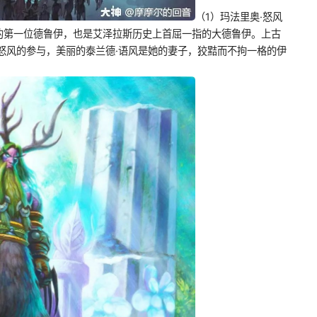
（1）玛法里奥·怒风
的第一位德鲁伊，也是艾泽拉斯历史上首屈一指的大德鲁伊。上古
怒风的参与，美丽的泰兰德·语风是她的妻子，狡黠而不拘一格的伊