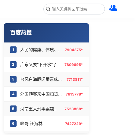
百度热搜
人民的健康、体质、幸福一脉相承
1
7904375°
广东又要“下开水”了
2
7809695°
台风白海豚闭眼意味着什么
3
7713811°
外国游客来中国扫货新特产
4
7615778°
河南重大刑事案嫌疑人落网
5
7523868°
峰哥 汪海林
6
7427229°