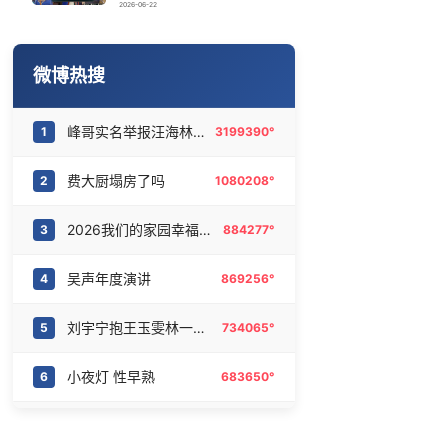
儿子陪躺平老爹体验外卖员火了
16
6476544°
2026-06-22
胖东来历史最悠久的门店之一将闭店
17
6367718°
微博热搜
谁来管管电动车远光灯
18
6272493°
峰哥实名举报汪海林偷税漏税
1
3199390°
西湖突现狂风暴雨 游客瞬间被浇透
19
6186588°
费大厨塌房了吗
2
1080208°
网传《披荆斩棘2026》名单
20
6088228°
2026我们的家园幸福美丽西藏
3
884277°
吴声年度演讲
4
869256°
刘宇宁抱王玉雯林一的区别
5
734065°
小夜灯 性早熟
6
683650°
西村力演唱会的状态
7
653421°