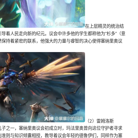
在上层精灵的统治结
导着人民走向新的纪元。议会中许多他的学生都称他为“杉多”（意
然保持着紧密的联系，他强大的力量与睿智的决心使得塞纳里奥议
（2）雷姆洛斯
儿子之一，塞纳里奥议会初成立时，玛法里奥曾向这位守护者寻求
的准则与知识倾囊相授，教导着议会年轻的德鲁伊们，同样作为塞