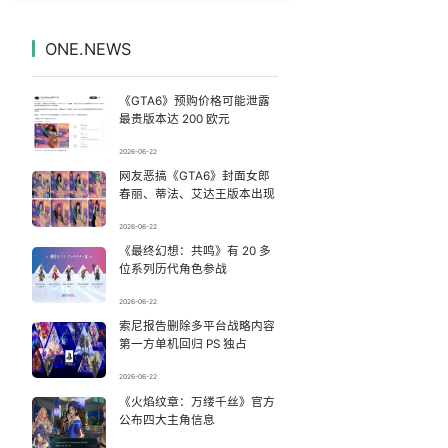
女主硬加吻戏短剧已下架
7
7329113°
ONE.NEWS
汪海林回应被举报偷逃税
8
7237263°
《GTA6》预购价格可能泄露
多个明星演唱会取消
9
7141032°
最贵版本达 200 欧元
2026-06-22
丁俊晖1-6惨败吉尔伯特
10
7041144°
网友恶搞《GTA6》封面女郎
春丽、蒂法、艾达王版本出现
戚薇谈把脸交给AI
11
6946835°
2026-06-22
《最终幻想：共鸣》有 20 多
这些燃气使用“偏方”千万别信
12
6856929°
位系列历代角色参战
14岁男孩因家长放纵确诊糖尿病
13
2026-06-22
6751883°
索尼报告删除多平台战略内容
第一方单机回归 PS 独占
教练失手女子被踏板砸中：当场砸出血
14
6666984°
2026-06-22
傅园慧成为浙江大学老师
《火焰纹章：万缕千丝》官方
15
6559551°
公布四大主角信息