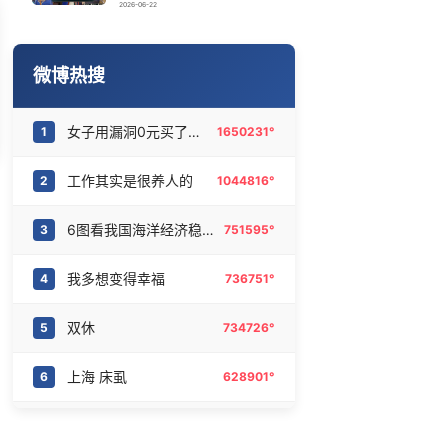
曝侯明昊违反交规被约谈
16
6473363°
2026-06-22
空调发明出来竟然不是为了给人降温
17
6367360°
微博热搜
马云罕见海外投资布局公示
18
6281726°
女子用漏洞0元买了3千台电器
1
1650231°
四川一小熊猫遇车祸口鼻流血去世
19
6181486°
工作其实是很养人的
2
1044816°
曝《蜘蛛侠》替身“河南弟”造假抢功
20
6096267°
6图看我国海洋经济稳步增长
3
751595°
我多想变得幸福
4
736751°
双休
5
734726°
上海 床虱
6
628901°
陈伟霆看见开始上水果天塌了
7
594267°