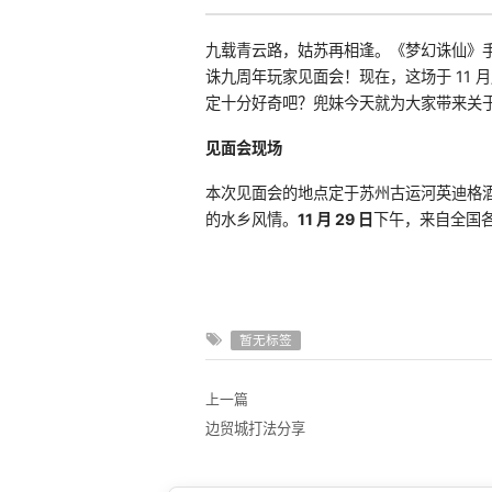
九载青云路，姑苏再相逢。《梦幻诛仙》
诛九周年玩家见面会！现在，这场于 11
定十分好奇吧？兜妹今天就为大家带来关
见面会现场
本次见面会的地点定于苏州古运河英迪格
的水乡风情。
11 月 29 日
下午，来自全国
暂无标签
上一篇
边贸城打法分享