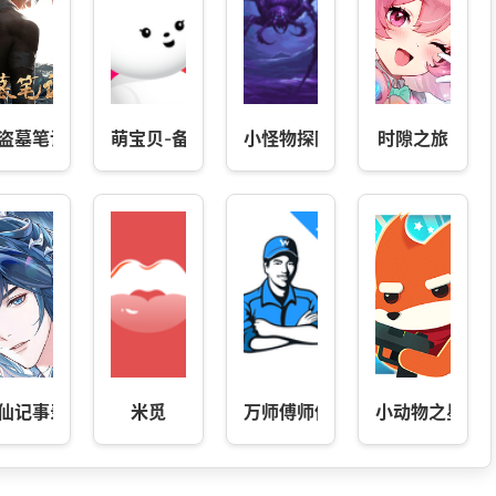
盗墓笔记
萌宝贝-备孕怀孕育儿全能管家
小怪物探险
时隙之旅
英语
仙记事录
米觅
万师傅师傅版
小动物之星