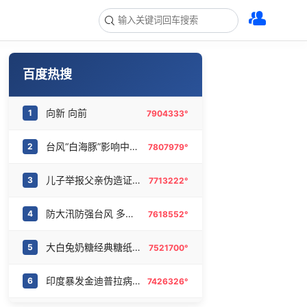
百度热搜
向新 向前
1
7904333°
台风“白海豚”影响中国已成定局
2
7807979°
儿子举报父亲伪造证件为私生子落户
3
7713222°
防大汛防强台风 多省份关键期这样做
4
7618552°
大白兔奶糖经典糖纸海外走红
5
7521700°
印度暴发金迪普拉病毒
6
7426326°