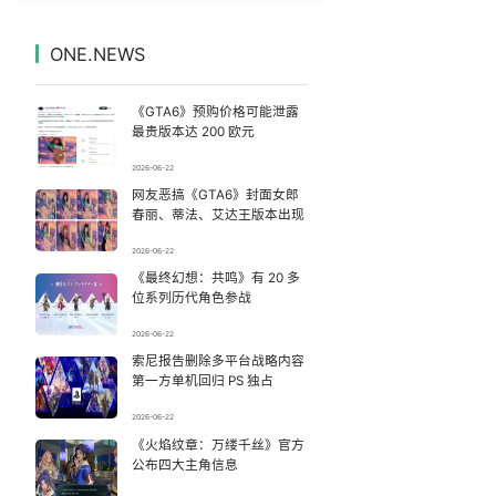
儿科医生漏诊获刑：我认错但不能认罪
7
7330094°
ONE.NEWS
伊朗总统：最高领袖决策过程遭人利用
8
7231837°
《GTA6》预购价格可能泄露
母子在“天津之眼”海河边游玩时溺亡
9
7135634°
最贵版本达 200 欧元
2026-06-22
网红全程直播“荒岛改造”被查处
10
7048551°
网友恶搞《GTA6》封面女郎
春丽、蒂法、艾达王版本出现
婚外胚胎案妻子得知胚胎销毁双手颤抖
11
6946738°
2026-06-22
《最终幻想：共鸣》有 20 多
事关医保 这些谣言千万别信
12
6853530°
位系列历代角色参战
眼镜王蛇筑窝产下38枚蛋 村民报警
13
2026-06-22
6752545°
索尼报告删除多平台战略内容
第一方单机回归 PS 独占
“梅姨”准确年龄仍未知
14
6665479°
2026-06-22
涨价1元的冰红茶 两年少赚了15亿
《火焰纹章：万缕千丝》官方
15
6564517°
公布四大主角信息