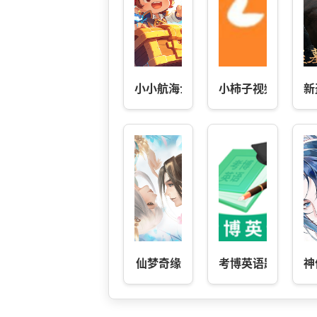
小小航海士
小柿子视频
新
仙梦奇缘
考博英语题库-医博
神