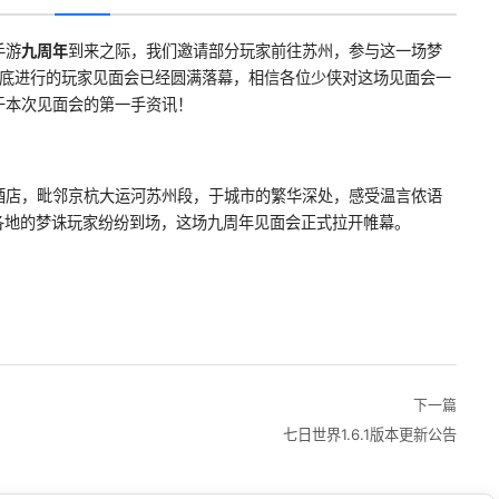
手游
九周年
到来之际，我们邀请部分玩家前往苏州，参与这一场梦
 月底进行的玩家见面会已经圆满落幕，相信各位少侠对这场见面会一
于本次见面会的第一手资讯！
酒店，毗邻京杭大运河苏州段，于城市的繁华深处，感受温言侬语
各地的梦诛玩家纷纷到场，这场九周年见面会正式拉开帷幕。
下一篇
七日世界1.6.1版本更新公告