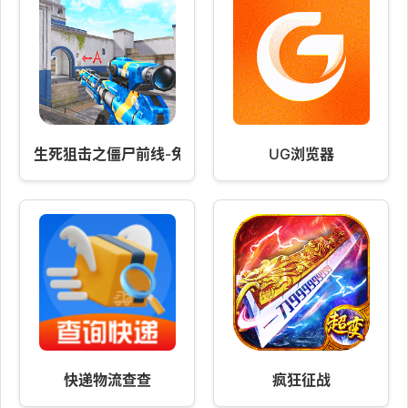
生死狙击之僵尸前线-免费送枪
UG浏览器
快递物流查查
疯狂征战