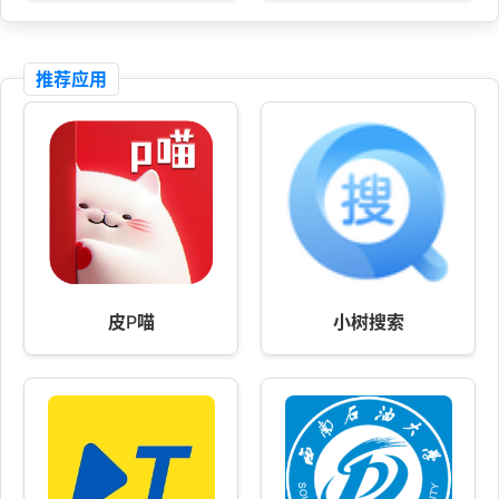
推荐应用
皮P喵
小树搜索