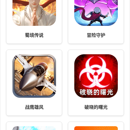
蜀境传说
冒险守护
战鹰雄风
破晓的曙光